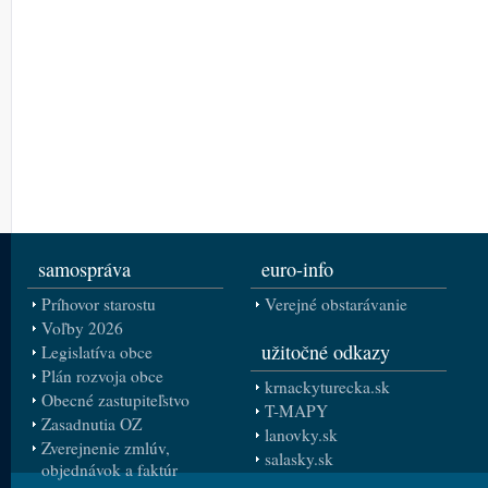
samospráva
euro-info
Príhovor starostu
Verejné obstarávanie
Voľby 2026
užitočné odkazy
Legislatíva obce
Plán rozvoja obce
krnackyturecka.sk
Obecné zastupiteľstvo
T-MAPY
Zasadnutia OZ
lanovky.sk
Zverejnenie zmlúv,
salasky.sk
objednávok a faktúr