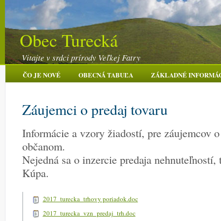
Obec Turecká
Vitajte v srdci prírody Veľkej Fatry
ČO JE NOVÉ
OBECNÁ TABUĽA
ZÁKLADNÉ INFORMÁ
Záujemci o predaj tovaru
Informácie a vzory žiadostí, pre záujemcov o 
občanom.
Nejedná sa o inzercie predaja nehnuteľností, 
Kúpa.
2017_turecka_trhovy poriadok.doc
2017_turecka_vzn_predaj_trh.doc