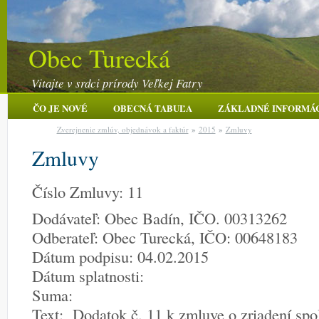
Obec Turecká
Vitajte v srdci prírody Veľkej Fatry
ČO JE NOVÉ
OBECNÁ TABUĽA
ZÁKLADNÉ INFORMÁ
Zverejnenie zmlúv, objednávok a faktúr
»
2015
»
Zmluvy
Zmluvy
Číslo Zmluvy: 11
Dodávateľ: Obec Badín, IČO. 00313262
Odberateľ: Obec Turecká, IČO: 00648183
Dátum podpisu: 04.02.2015
Dátum splatnosti:
Suma:
Text: Dodatok č. 11 k zmluve o zriadení sp