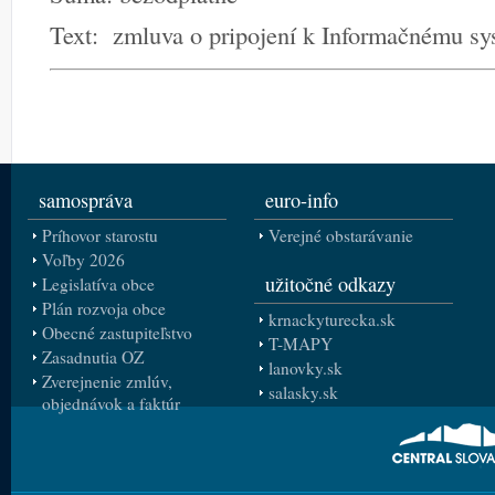
Text: zmluva o pripojení k Informačnému
samospráva
euro-info
Príhovor starostu
Verejné obstarávanie
Voľby 2026
užitočné odkazy
Legislatíva obce
Plán rozvoja obce
krnackyturecka.sk
Obecné zastupiteľstvo
T-MAPY
Zasadnutia OZ
lanovky.sk
Zverejnenie zmlúv,
salasky.sk
objednávok a faktúr