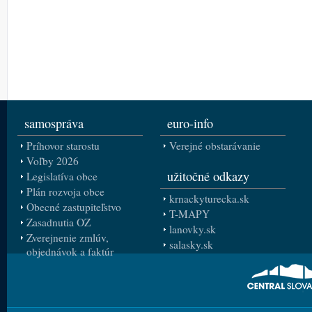
samospráva
euro-info
Príhovor starostu
Verejné obstarávanie
Voľby 2026
užitočné odkazy
Legislatíva obce
Plán rozvoja obce
krnackyturecka.sk
Obecné zastupiteľstvo
T-MAPY
Zasadnutia OZ
lanovky.sk
Zverejnenie zmlúv,
salasky.sk
objednávok a faktúr