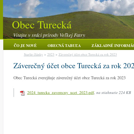
Obec Turecká
Vitajte v srdci prírody Veľkej Fatry
ČO JE NOVÉ
OBECNÁ TABUĽA
ZÁKLADNÉ INFORMÁ
Staršie články
»
2023
»
Záverečný účet obce Turecká za rok 2023
Záverečný účet obce Turecká za rok 20
Obec Turecká zverejňuje záverečný účet obce Turecká za rok 2023
2024_turecka_zaverecny_ucet_2023.pdf
,
na stiahnutie 224 KB