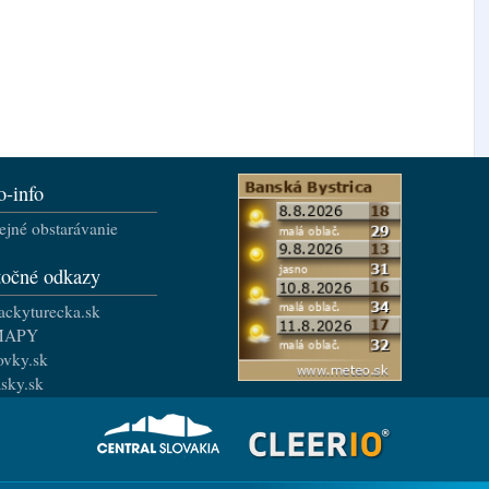
o-info
ejné obstarávanie
točné odkazy
ackyturecka.sk
MAPY
ovky.sk
asky.sk