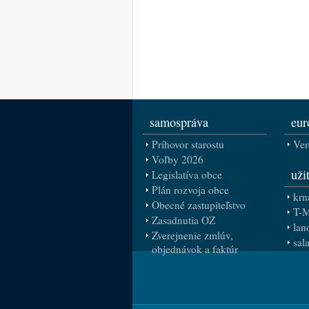
samospráva
eur
Príhovor starostu
Ver
Voľby 2026
uži
Legislatíva obce
Plán rozvoja obce
krn
Obecné zastupiteľstvo
T-
Zasadnutia OZ
lan
Zverejnenie zmlúv,
sal
objednávok a faktúr