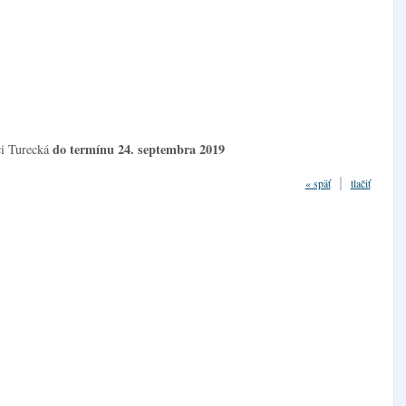
do termínu 24. septembra 2019
ci Turecká
« späť
tlačiť