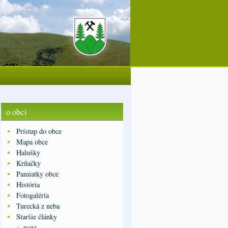
o obci
Prístup do obce
Mapa obce
Halušky
Krňačky
Pamiatky obce
História
Fotogaléria
Turecká z neba
Staršie články