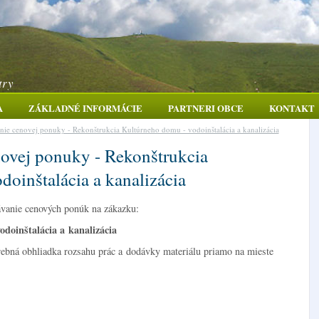
try
A
ZÁKLADNÉ INFORMÁCIE
PARTNERI OBCE
KONTAKT
ie cenovej ponuky - Rekonštrukcia Kultúrneho domu - vodoinštalácia a kanalizácia
ovej ponuky - Rekonštrukcia
oinštalácia a kanalizácia
vanie cenových ponúk na zákazku:
doinštalácia a kanalizácia
rebná obhliadka rozsahu prác a dodávky materiálu priamo na mieste