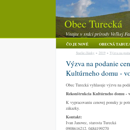
Obec Turecká
Vitajte v srdci prírody Veľkej Fa
ČO JE NOVÉ
OBECNÁ TABUĽ
Staršie články
»
2019
»
Výzva na podan
Výzva na podanie cen
Kultúrneho domu - vod
Obec Turecká vyhlasuje výzvu na podá
Rekonštrukcia Kultúrneho domu - vo
K vypracovaniu cenovej ponuky je pot
zákazky.
Kontakt:
Ivan Janovec, starosta Turecká
0908616212, 0484199270