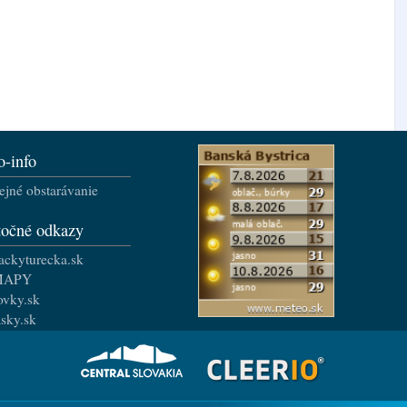
o-info
ejné obstarávanie
točné odkazy
ackyturecka.sk
MAPY
ovky.sk
asky.sk