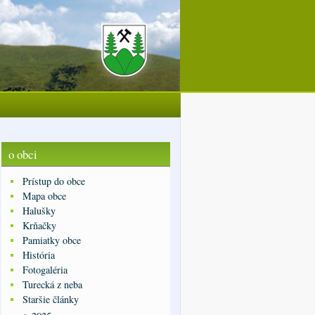
o obci
Prístup do obce
Mapa obce
Halušky
Krňačky
Pamiatky obce
História
Fotogaléria
Turecká z neba
Staršie články