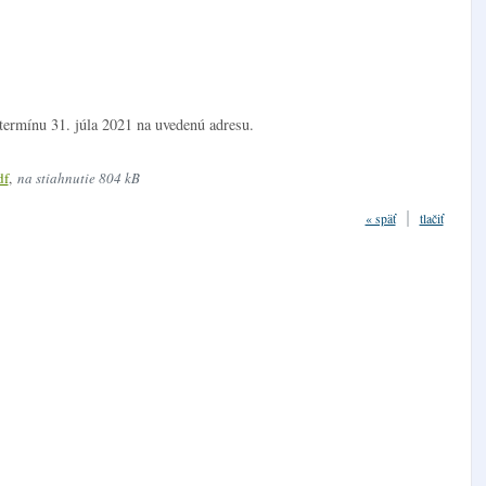
termínu 31. júla 2021 na uvedenú adresu.
df
,
na stiahnutie 804 kB
« späť
tlačiť