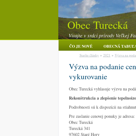
Obec Turecká
Vitajte v srdci prírody Veľkej Fa
ČO JE NOVÉ
OBECNÁ TABUĽ
Staršie články
»
2021
»
Výzva na podan
Výzva na podanie cen
vykurovanie
Obec Turecká vyhlasuje výzvu na podáv
Rekonštrukcia a zlepšenie tepelnoizo
Podrobnosti sú k dispozícii na stiahn
Pre zaslanie cenovej ponuky je adresa:
Obec Turecká
Turecká 341
97602 Staré Hory