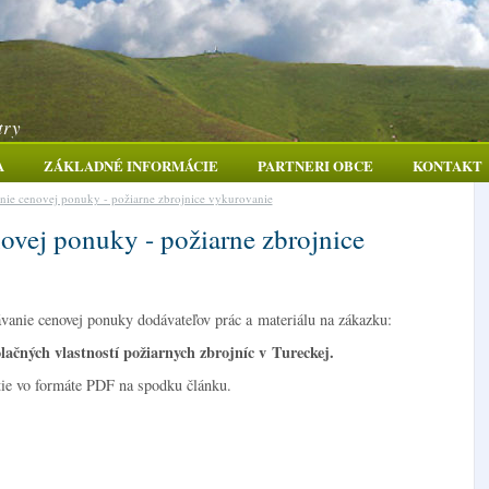
try
A
ZÁKLADNÉ INFORMÁCIE
PARTNERI OBCE
KONTAKT
ie cenovej ponuky - požiarne zbrojnice vykurovanie
ovej ponuky - požiarne zbrojnice
anie cenovej ponuky dodávateľov prác a materiálu na zákazku:
lačných vlastností požiarnych zbrojníc v Tureckej.
utie vo formáte PDF na spodku článku.