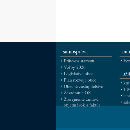
samospráva
eur
Príhovor starostu
Ver
Voľby 2026
uži
Legislatíva obce
Plán rozvoja obce
krn
Obecné zastupiteľstvo
T-
Zasadnutia OZ
lan
Zverejnenie zmlúv,
sal
objednávok a faktúr