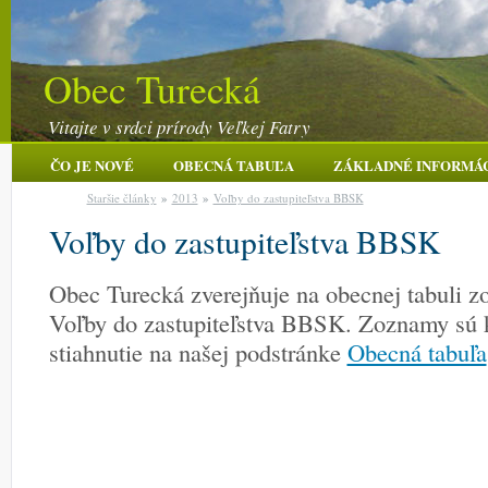
Obec Turecká
Vitajte v srdci prírody Veľkej Fatry
ČO JE NOVÉ
OBECNÁ TABUĽA
ZÁKLADNÉ INFORMÁ
Staršie články
»
2013
»
Voľby do zastupiteľstva BBSK
Voľby do zastupiteľstva BBSK
Obec Turecká zverejňuje na obecnej tabuli z
Voľby do zastupiteľstva BBSK. Zoznamy sú k 
stiahnutie na našej podstránke
Obecná tabuľa