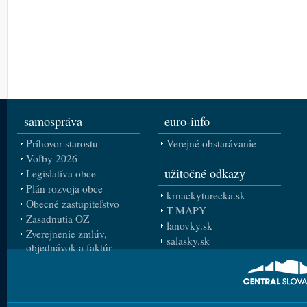
samospráva
euro-info
Príhovor starostu
Verejné obstarávanie
Voľby 2026
užitočné odkazy
Legislatíva obce
Plán rozvoja obce
krnackyturecka.sk
Obecné zastupiteľstvo
T-MAPY
Zasadnutia OZ
lanovky.sk
Zverejnenie zmlúv,
salasky.sk
objednávok a faktúr