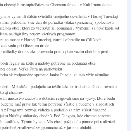
nia obecných zastupiteľstiev na Obecnom úrade i v Kultúrnom dome
 sme vymenili ďalšie svietidlá verejného osvetlenia v Hornej Tureckej
sa nám prihodila, sme dali do poriadku vďaka spriaznenej spoločnosti
ateľom obce, ktorí zo všetkých síl pomáhali . Vymenili sa nové káble od
adenia na digitálny príjem všetkých programov.
rant na moste v Hornej Tureckej, natreli zábradlie na Čillíkoch
y vodovodu pri Obecnom úrade
e prehliadky domov ako prevencia pred vykurovacím obdobím pred
obili regály na kotle a nádoby potrebné na podujatia obce
nej oblasti Veľká Fatra na parkovisku
recka.sk zodpovedne spravuje Janko Pupala, sú tam vždy aktuálne
 deti –Mikuláša , podujatiu sa tešilo takmer tridsať detičiek a rovnako
ko aj chatárov.
vali množstvo žiadostí o dotácie, reagovali sme na výzvy, ktoré budú
budeme mať práve tak veľmi potrebné šťastie a budeme v žiadostiach
osti z Programu rozvoja vidieka a podarilo sa nám získať finančné
projektu Náučný uhliarsky chodník Pod Dingom, kde chceme názorne
ých usadlíkov. Týmto by som Vás chcel požiadať o pomoc pri realizácií
 potrebné zrealizovať svojpomocne už v jarnom období.