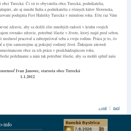
bci Turecká. Či sú to obyvatelia obce Turecká, podnikatelia,
alupári, ale aj mnohí ľudia a podnikatelia z rôznych kútov Slovenska,
izovaní podujatia Fest Halušky Turecká v minulom roku. Ešte raz Vám
né zdravie, aby sa dožili ešte mnohých radostí v kruhu svojich
jem rovnako zdravie, potrebné šťastie v živote, ktorý majú pred sebou.
možnosť pracovať a zabezpečovať seba a svoju rodinu. Práca je to, čo
ať a tým samozrejme aj pokojný rodinný život. Ďakujem zároveň
zamestnancom obce za ich prácu v predchádzajúcom roku.
žie požehnanie a nám tak potrebné šťastie, aby sa mohli splniť naše
zornosť Ivan Janovec, starosta obce Turecká
1.1.2012
« späť
tlačiť
o-info