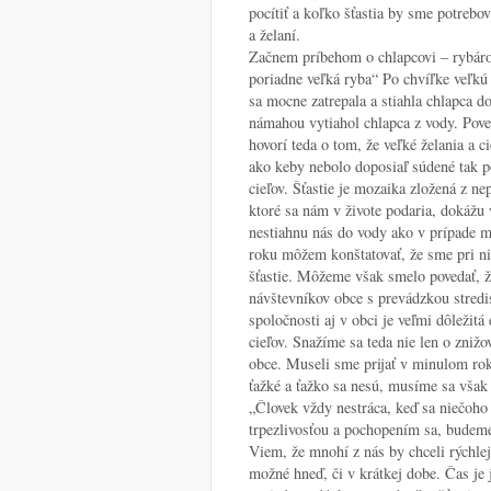
pocítiť a koľko šťastia by sme potrebov
a želaní.
Začnem príbehom o chlapcovi – rybárov
poriadne veľká ryba“ Po chvíľke veľkú r
sa mocne zatrepala a stiahla chlapca do
námahou vytiahol chlapca z vody. Poved
hovorí teda o tom, že veľké želania a 
ako keby nebolo doposiaľ súdené tak p
cieľov. Šťastie je mozaika zložená z n
ktoré sa nám v živote podaria, dokážu v
nestiahnu nás do vody ako v prípade m
roku môžem konštatovať, že sme pri nie
šťastie. Môžeme však smelo povedať, že
návštevníkov obce s prevádzkou stred
spoločnosti aj v obci je veľmi dôležitá
cieľov. Snažíme sa teda nie len o zniž
obce. Museli sme prijať v minulom roku
ťažké a ťažko sa nesú, musíme sa však 
„Človek vždy nestráca, keď sa niečoho 
trpezlivosťou a pochopením sa, budeme m
Viem, že mnohí z nás by chceli rýchlejši
možné hneď, či v krátkej dobe. Čas je