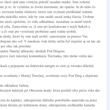
so chcel opäť nám všetkým položiť zásadnú otázku: Sme ochotní
 nie je to, že vyťažíme zo života maximum, ale opačne, že do neho čo
k zavrieme knihu sťažností, ktorú sme zvyknutí predkladať vedeniu
seba niekoľko miest, kde by sme mohli zasiať zrnká šťastia. Urobme
me niečo spoločne, čo stále odkladáme, nesnažme sa meniť iných,
d seba. Zamyslime sa, či sme pri konštatovaní o iných ľuďoch a
 a čo sme pre vyriešenie problému sami reálne urobili.
ne úlohy, ktoré by sme mali urobiť, samozrejme za pomoci Vás,
trebujeme ako soľ. V mnohom však úlohy môžu byť úspešné aj od nás ale
 pre obec tak potrebné.
 projektu Náučný uhliarsky chodník Pod Dingom
úprava časti miestnej komunikácie Turčianka, túto úlohu vidím ako
ach a pripojenie na elektrickú energiu zo siete je rovnako dôležitá
o osvetlenia v Hornej Tureckej, osvetlenie cesty Pod Ding a zlepšenie
du základnou farbou,
obecných halušiek pri Obecnom úrade, ktorá poslúži obci počas roka ako
ostu do kaplnky, zabezpečenie ďalšieho potrebného materiálu na práce
tskom ihrisku pri kultúrnom dome, zabezpečenie uvoľneného kameňa