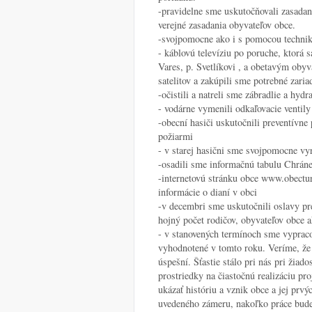
-pravidelne sme uskutočňovali zasada
verejné zasadania obyvateľov obce.
-svojpomocne ako i s pomocou techniky
- káblovú televíziu po poruche, ktorá 
Vares, p. Svetlíkovi , a obetavým obyv
satelitov a zakúpili sme potrebné zari
-očistili a natreli sme zábradlie a hyd
- vodárne vymenili odkaľovacie ventil
-obecní hasiči uskutočnili preventívn
požiarmi
- v starej hasični sme svojpomocne vyr
-osadili sme informačnú tabulu Chráne
-internetovú stránku obce www.obectu
informácie o dianí v obci
-v decembri sme uskutočnili oslavy pre
hojný počet rodičov, obyvateľov obce a
- v stanovených termínoch sme vypraco
vyhodnotené v tomto roku. Veríme, že 
úspešní. Šťastie stálo pri nás pri žiad
prostriedky na čiastočnú realizáciu 
ukázať históriu a vznik obce a jej prv
uvedeného zámeru, nakoľko práce bude