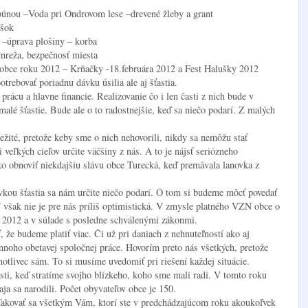
ibúnou –Voda pri Ondrovom lese –drevené žleby a grant
ršok
 –úprava plošiny – korba
 mreža, bezpečnosť miesta
 obce roku 2012 – Krňačky -18.februára 2012 a Fest Halušky 2012
rebovať poriadnu dávku úsilia ale aj šťastia.
rácu a hlavne financie. Realizovanie čo i len časti z nich bude v
malé šťastie. Bude ale o to radostnejšie, keď sa niečo podarí. Z malých
ležité, pretože keby sme o nich nehovorili, nikdy sa nemôžu stať
veľkých cieľov určite väčšiny z nás. A to je nájsť seriózneho
ko obnoviť niekdajšiu slávu obce Turecká, keď premávala lanovka z
vkou šťastia sa nám určite niečo podarí. O tom si budeme môcť povedať
ní však nie je pre nás príliš optimistická. V zmysle platného VZN obce o
 2012 a v súlade s posledne schválenými zákonmi.
že budeme platiť viac. Či už pri daniach z nehnuteľností ako aj
noho obetavej spoločnej práce. Hovorím preto nás všetkých, pretože
notlivec sám. To si musíme uvedomiť pri riešení každej situácie.
sti, keď stratíme svojho blízkeho, koho sme mali radi. V tomto roku
aja sa narodili. Počet obyvateľov obce je 150.
akovať sa všetkým Vám, ktorí ste v predchádzajúcom roku akoukoľvek