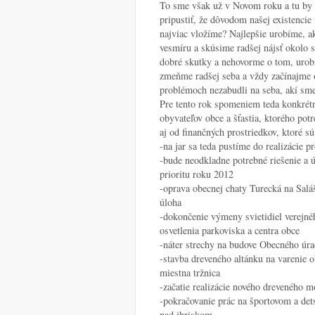
To sme však už v Novom roku a tu by 
pripustiť, že dôvodom našej existencie
najviac vložíme? Najlepšie urobíme, a
vesmíru a skúsime radšej nájsť okolo 
dobré skutky a nehovorme o tom, urob
zmeňme radšej seba a vždy začínajme o
problémoch nezabudli na seba, akí sme
Pre tento rok spomeniem teda konkrét
obyvateľov obce a šťastia, ktorého po
aj od finančných prostriedkov, ktoré sú
-na jar sa teda pustíme do realizácie
-bude neodkladne potrebné riešenie a 
prioritu roku 2012
-oprava obecnej chaty Turecká na Salášk
úloha
-dokončenie výmeny svietidiel verejnéh
osvetlenia parkoviska a centra obce
-náter strechy na budove Obecného úra
-stavba dreveného altánku na varenie 
miestna tržnica
-začatie realizácie nového dreveného m
-pokračovanie prác na športovom a de
nad ihriskom