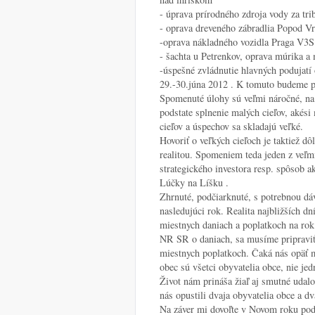
- úprava prírodného zdroja vody za tr
- oprava dreveného zábradlia Popod V
-oprava nákladného vozidla Praga V3S
- šachta u Petrenkov, oprava múrika a
-úspešné zvládnutie hlavných podujatí
29.-30.júna 2012 . K tomuto budeme pot
Spomenuté úlohy sú veľmi náročné, na p
podstate splnenie malých cieľov, akési 
cieľov a úspechov sa skladajú veľké.
Hovoriť o veľkých cieľoch je taktiež dô
realitou. Spomeniem teda jeden z veľmi 
strategického investora resp. spôsob a
Lúčky na Líšku .
Zhrnuté, podčiarknuté, s potrebnou dá
nasledujúci rok. Realita najbližších d
miestnych daniach a poplatkoch na rok
NR SR o daniach, sa musíme pripraviť, 
miestnych poplatkoch. Čaká nás opäť m
obec sú všetci obyvatelia obce, nie jed
Život nám prináša žiaľ aj smutné udalo
nás opustili dvaja obyvatelia obce a dv
Na záver mi dovoľte v Novom roku poď