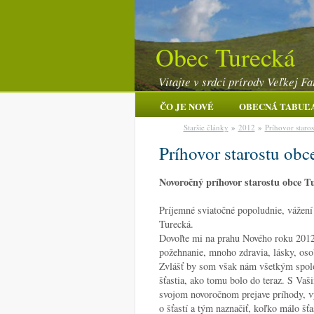
Obec Turecká
Vitajte v srdci prírody Veľkej Fa
ČO JE NOVÉ
OBECNÁ TABUĽ
Staršie články
»
2012
»
Príhovor staro
Príhovor starostu obc
Novoročný príhovor starostu obce Tu
Príjemné sviatočné popoludnie, vážení 
Turecká.
Dovoľte mi na prahu Nového roku 2012
požehnanie, mnoho zdravia, lásky, oso
Zvlášť by som však nám všetkým spol
šťastia, ako tomu bolo do teraz. S Va
svojom novoročnom prejave príhody, vý
o šťastí a tým naznačiť, koľko málo šť