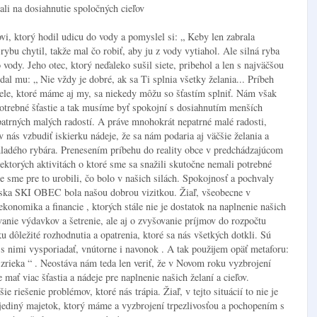
ali na dosiahnutie spoločných cieľov
i, ktorý hodil udicu do vody a pomyslel si: „ Keby len zabrala
ybu chytil, takže mal čo robiť, aby ju z vody vytiahol. Ale silná ryba
 vody. Jeho otec, ktorý neďaleko sušil siete, pribehol a len s najväčšou
al mu: „ Nie vždy je dobré, ak sa Ti splnia všetky želania... Príbeh
ciele, ktoré máme aj my, sa niekedy môžu so šťastím splniť. Nám však
otrebné šťastie a tak musíme byť spokojní s dosiahnutím menších
epatrných malých radostí. A práve mnohokrát nepatrné malé radosti,
 nás vzbudiť iskierku nádeje, že sa nám podaria aj väčšie želania a
ladého rybára. Prenesením príbehu do reality obce v predchádzajúcom
ktorých aktivitách o ktoré sme sa snažili skutočne nemali potrebné
 sme pre to urobili, čo bolo v našich silách. Spokojnosť a pochvaly
iska SKI OBEC bola našou dobrou vizitkou. Žiaľ, všeobecne v
 ekonomika a financie , ktorých stále nie je dostatok na naplnenie našich
ovanie výdavkov a šetrenie, ale aj o zvyšovanie príjmov do rozpočtu
 dôležité rozhodnutia a opatrenia, ktoré sa nás všetkých dotkli. Sú
s nimi vysporiadať, vnútorne i navonok . A tak použijem opäť metaforu:
zrieka “ . Neostáva nám teda len veriť, že v Novom roku vyzbrojení
ať viac šťastia a nádeje pre naplnenie našich želaní a cieľov.
e riešenie problémov, ktoré nás trápia. Žiaľ, v tejto situácií to nie je
 jediný majetok, ktorý máme a vyzbrojení trpezlivosťou a pochopením s