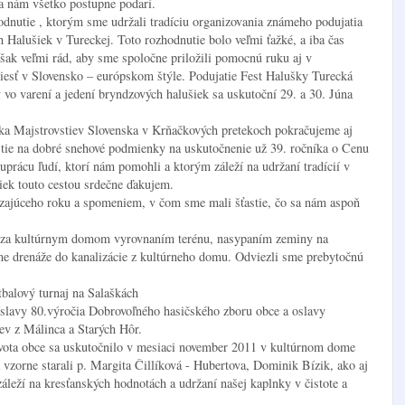
a nám všetko postupne podarí.
nutie , ktorým sme udržali tradíciu organizovania známeho podujatia
h Halušiek v Tureckej. Toto rozhodnutie bolo veľmi ťažké, a iba čas
šak veľmi rád, aby sme spoločne priložili pomocnú ruku aj v
iesť v Slovensko – európskom štýle. Podujatie Fest Halušky Turecká
vo varení a jedení bryndzových halušiek sa uskutoční 29. a 30. Júna
níka Majstrovstiev Slovenska v Krňačkových pretekoch pokračujeme aj
stie na dobré snehové podmienky na uskutočnenie už 39. ročníka o Cenu
prácu ľudí, ktorí nám pomohli a ktorým záleží na udržaní tradícií v
iek touto cestou srdečne ďakujem.
dzajúceho roku a spomeniem, v čom sme mali šťastie, čo sa nám aspoň
u za kultúrnym domom vyrovnaním terénu, nasypaním zeminy na
me drenáže do kanalizácie z kultúrneho domu. Odviezli sme prebytočnú
tbalový turnaj na Salaškách
oslavy 80.výročia Dobrovoľného hasičského zboru obce a oslavy
ev z Málinca a Starých Hôr.
 života obce sa uskutočnilo v mesiaci november 2011 v kultúrnom dome
vzorne starali p. Margita Čillíková - Hubertova, Dominik Bízik, ako aj
záleží na kresťanských hodnotách a udržaní našej kaplnky v čistote a