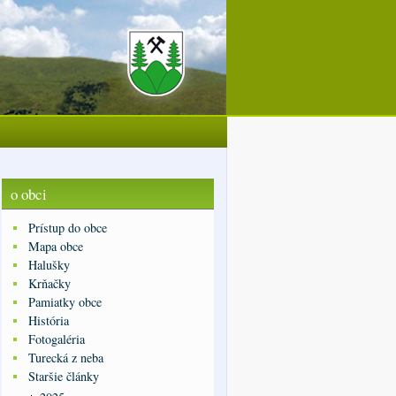
o obci
Prístup do obce
Mapa obce
Halušky
Krňačky
Pamiatky obce
História
Fotogaléria
Turecká z neba
Staršie články