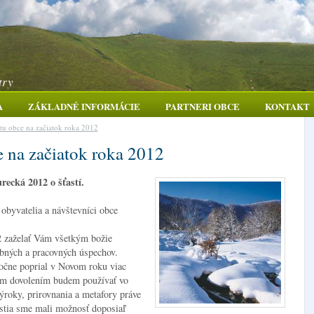
try
A
ZÁKLADNÉ INFORMÁCIE
PARTNERI OBCE
KONTAKT
stu obce na začiatok roka 2012
e na začiatok roka 2012
recká 2012 o šťastí.
obyvatelia a návštevníci obce
 zaželať Vám všetkým božie
bných a pracovných úspechov.
očne poprial v Novom roku viac
šim dovolením budem používať vo
roky, prirovnania a metafory práve
astia sme mali možnosť doposiaľ