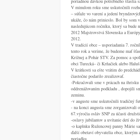
poriadnou dávkou potrebného šťastia s
V minulom roku sme uskutočnili rozhod
– súťaže vo varení a jedení bryndzovýc
ukáže, čo nám prinieslo. Bol by som v
nasledujúcom ročníku, ktorý sa bude n
2012 Majstrovstvá Slovenska a Európy 
2012.
V tradícií obce – usporiadania 7. roč
tento rok a veríme, že budeme mať šťa
Krížnej a Pohár STV. Za pomoc a spolu
obci Turecká– či Krňačiek alebo Haluš
V krátkosti sa ešte vrátim do predchá
čiastočne podarilo zrealizovať.
-Pokračovali sme v prácach na ihrisk
oddrenážovaním podkladu , dopojili s
zeminu.
-v auguste sme uskutočnili tradičný fu
- na konci augusta sme zorganizovali 
67.výročia osláv SNP za účasti družsti
-oslavy jubilantov a uvítanie detí do
-o kaplnku Ružencovej panny Márie sa 
ďalší obetaví obyvatelia obce, ktorým 
poriadku.