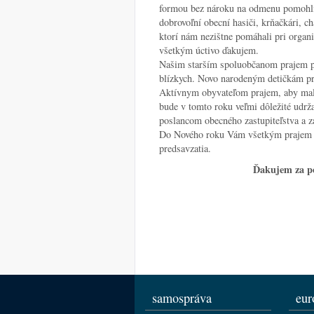
formou bez nároku na odmenu pomohli o
dobrovoľní obecní hasiči, krňačkári, ch
ktorí nám nezištne pomáhali pri organ
všetkým úctivo ďakujem.
Našim starším spoluobčanom prajem pev
blízkych. Novo narodeným detičkám pra
Aktívnym obyvateľom prajem, aby mali 
bude v tomto roku veľmi dôležité udrž
poslancom obecného zastupiteľstva a 
Do Nového roku Vám všetkým prajem bo
predsavzatia.
Ďakujem za po
samospráva
eur