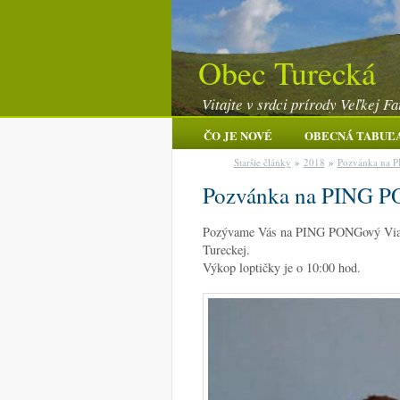
Obec Turecká
Vitajte v srdci prírody Veľkej Fa
ČO JE NOVÉ
OBECNÁ TABUĽ
Staršie články
»
2018
»
Pozvánka na 
Pozvánka na PING P
Pozývame Vás na PING PONGový Vianoč
Tureckej.
Výkop loptičky je o 10:00 hod.