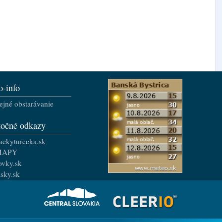
o-info
ejné obstarávanie
točné odkazy
ackyturecka.sk
MAPY
ovky.sk
asky.sk