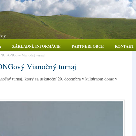
try
A
ZÁKLADNÉ INFORMÁCIE
PARTNERI OBCE
KONTAKT
PING PONGový Vianočný turnaj
ONGový Vianočný turnaj
ný turnaj, ktorý sa uskutoční 29. decembra v kultúrnom dome v