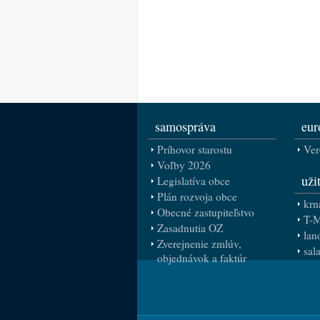
samospráva
eur
Príhovor starostu
Ver
Voľby 2026
uži
Legislatíva obce
Plán rozvoja obce
krn
Obecné zastupiteľstvo
T-
Zasadnutia OZ
lan
Zverejnenie zmlúv,
sal
objednávok a faktúr