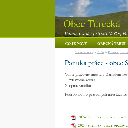
Obec Turecká
Vitajte v srdci prírody Veľkej Fa
ČO JE NOVÉ
OBECNÁ TABUĽ
Staršie články
»
2024
»
Ponuka práce -
Ponuka práce - obec S
Voľné pracovné miesta v Zariadení so
1. zdravotná sestra,
2. opatrovateľka
Podrobnosti o pracovných miestach sú 
2024_strelniky_praca_zdr_sestr
2024_strelniky_praca_opatrovat