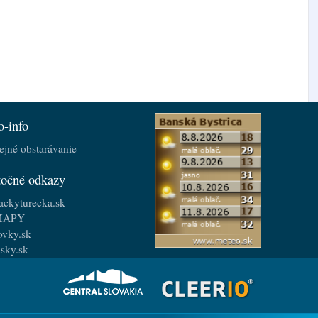
o-info
ejné obstarávanie
točné odkazy
ackyturecka.sk
MAPY
ovky.sk
asky.sk