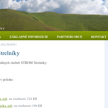
try
A
ZÁKLADNÉ INFORMÁCIE
PARTNERI OBCE
KONTAKT
 obec Strelníky
trelníky
ciálnych služieb STROM Strelníky:
v prílohe:
a .pdf
,
na stiahnutie 224 KB
elka .pdf
,
na stiahnutie 196 KB