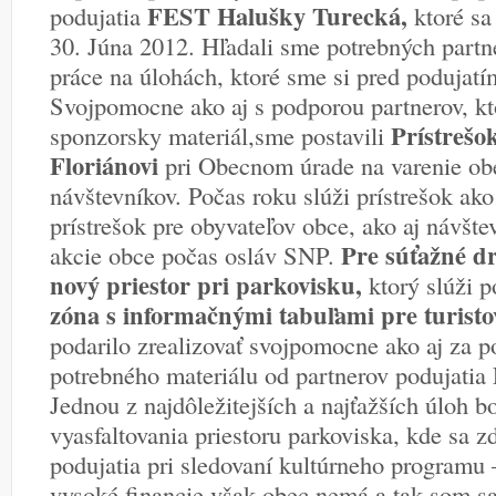
FEST Halušky Turecká,
podujatia
ktoré sa
30. Júna 2012. Hľadali sme potrebných partn
práce na úlohách, ktoré sme si pred podujatí
Svojpomocne ako aj s podporou partnerov, kt
Prístrešo
sponzorsky materiál,sme postavili
Floriánovi
pri Obecnom úrade na varenie ob
návštevníkov. Počas roku slúži prístrešok ako
prístrešok pre obyvateľov obce, ako aj návšt
Pre súťažné dr
akcie obce počas osláv SNP.
nový priestor pri parkovisku,
ktorý slúži p
zóna s informačnými tabuľami pre turisto
podarilo zrealizovať svojpomocne ako aj za 
potrebného materiálu od partnerov podujati
Jednou z najdôležitejších a najťažších úloh 
vyasfaltovania priestoru parkoviska, kde sa z
podujatia pri sledovaní kultúrneho programu 
vysoké financie však obec nemá a tak som sa 