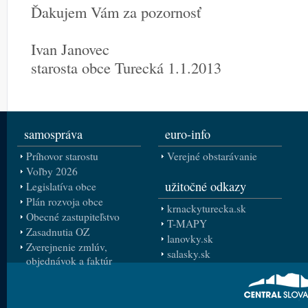
Ďakujem Vám za pozornosť
Ivan Janovec
starosta obce Turecká 1.1.2013
samospráva
euro-info
Príhovor starostu
Verejné obstarávanie
Voľby 2026
užitočné odkazy
Legislatíva obce
Plán rozvoja obce
krnackyturecka.sk
Obecné zastupiteľstvo
T-MAPY
Zasadnutia OZ
lanovky.sk
Zverejnenie zmlúv,
salasky.sk
objednávok a faktúr