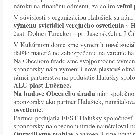
veľmi
nároku na finančnú odmenu, za čo im
V súvislosti s organizáciou Halušiek sa nám 
výmenu svietidiel verejného osvetlenia
v Ho
časti Dolnej Tureckej – pri Jasenských a J.Čil
nové sociá
V Kultúrnom dome sme vymenili
ďalšie materiálne zabezpečenie na varenie ha
Na Obecnom úrade sme svojpomocne vymenil
sponzorsky nám vymenili nové plastové okn
rámci partnerstva na podujatie Halušky spol
ALU plast Lučenec.
Na budove Obecného úradu
nám spoločno
sponzorsky ako partner Halušiek, nainštalova
osvetlenie.
Partner podujatia FEST Halušky spoločnosť
sponzorsky na obecnom úrade nainštaloval n
Opravili sme rozhlas
a vymenili sme nový r