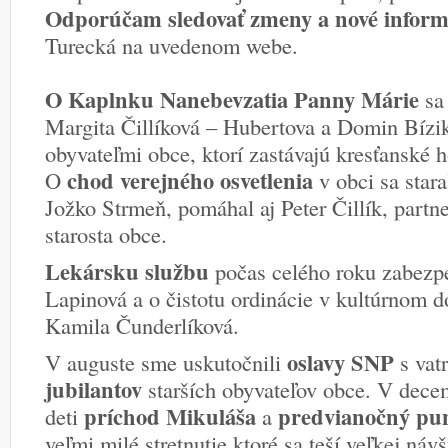
Odporúčam sledovať zmeny a nové inform
Turecká na uvedenom webe.
O Kaplnku Nanebevzatia Panny Márie
sa 
Margita Čillíková – Hubertova a Domin Bízik
obyvateľmi obce, ktorí zastávajú kresťanské 
chod verejného osvetlenia
O
v obci sa stara
Jožko Strmeň, pomáhal aj Peter Čillík, pa
starosta obce.
Lekársku službu
počas celého roku zabezp
Lapinová a o čistotu ordinácie v kultúrnom d
Kamila Čunderlíková.
oslavy SNP
V auguste sme uskutočnili
s vat
jubilantov
starších obyvateľov obce. V decem
príchod Mikuláša
predvianočný pu
deti
a
veľmi milé stretnutie ktoré sa teší veľkej návš