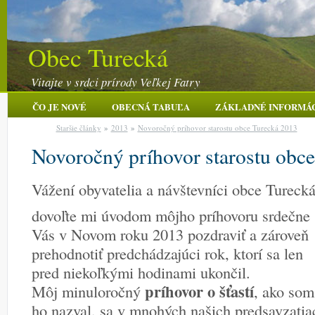
Obec Turecká
Vitajte v srdci prírody Veľkej Fatry
ČO JE NOVÉ
OBECNÁ TABUĽA
ZÁKLADNÉ INFORMÁ
Staršie články
»
2013
»
Novoročný príhovor starostu obce Turecká 2013
Novoročný príhovor starostu obc
Vážení obyvatelia a návštevníci obce Turecká
dovoľte mi úvodom môjho príhovoru srdečne
Vás v Novom roku 2013 pozdraviť a zároveň
prehodnotiť predchádzajúci rok, ktorí sa len
pred niekoľkými hodinami ukončil.
príhovor o šťastí
Môj minuloročný
, ako som
ho nazval, sa v mnohých našich predsavzatia