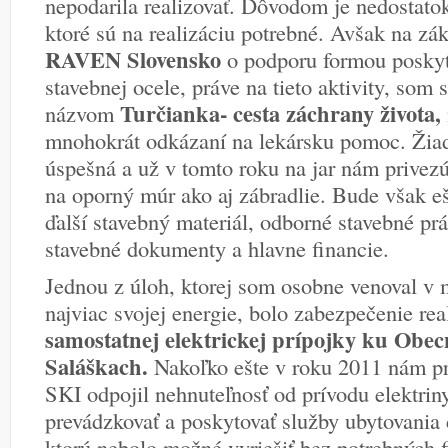
nepodarila realizovať. Dôvodom je nedostatok
ktoré sú na realizáciu potrebné. Avšak na zá
RAVEN Slovensko
o podporu formou poskyt
stavebnej ocele, práve na tieto aktivity, som 
Turčianka- cesta záchrany života,
názvom
mnohokrát odkázaní na lekársku pomoc. Žiad
úspešná a už v tomto roku na jar nám privez
na oporný múr ako aj zábradlie. Bude však eš
ďalší stavebný materiál, odborné stavebné pr
stavebné dokumenty a hlavne financie.
Jednou z úloh, ktorej som osobne venoval v
najviac svojej energie, bolo zabezpečenie rea
samostatnej elektrickej prípojky ku Obec
Saláškach.
Nakoľko ešte v roku 2011 nám pr
SKI odpojil nehnuteľnosť od prívodu elektri
prevádzkovať a poskytovať služby ubytovania 
ktorú nebolo možné vyriešiť bez potrebných fi