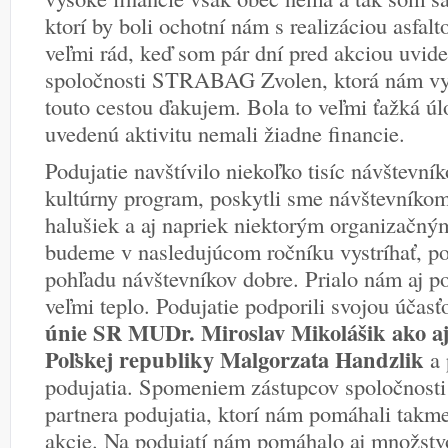
ktorí by boli ochotní nám s realizáciou asfa
veľmi rád, keď som pár dní pred akciou uvide
spoločnosti STRABAG Zvolen, ktorá nám vyšla
touto cestou ďakujem. Bola to veľmi ťažká ú
uvedenú aktivitu nemali žiadne financie.
Podujatie navštívilo niekoľko tisíc návštevní
kultúrny program, poskytli sme návštevníkom 
halušiek a aj napriek niektorým organizačný
budeme v nasledujúcom ročníku vystríhať, po
pohľadu návštevníkov dobre. Prialo nám aj po
veľmi teplo. Podujatie podporili svojou účas
únie SR MUDr. Miroslav Mikolášik ako a
Poľskej republiky Malgorzata Handzlik
a 
podujatia. Spomeniem zástupcov spoločnost
partnera podujatia, ktorí nám pomáhali takme
akcie. Na podujatí nám pomáhalo aj množstvo