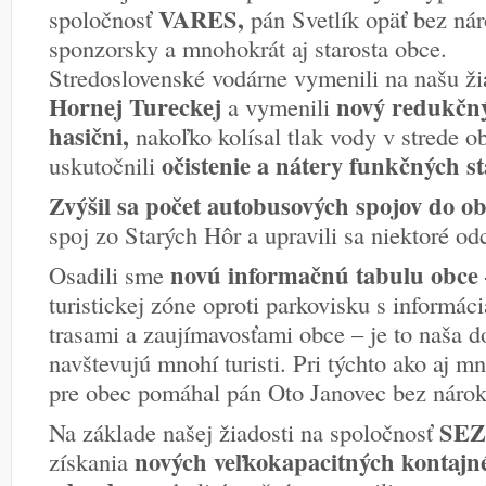
VARES,
spoločnosť
pán Svetlík opäť bez ná
sponzorsky a mnohokrát aj starosta obce.
Stredoslovenské vodárne vymenili na našu ž
Hornej Tureckej
nový redukčný 
a vymenili
hasični,
nakoľko kolísal tlak vody v strede 
očistenie a nátery funkčných s
uskutočnili
Zvýšil sa počet autobusových spojov do o
spoj zo Starých Hôr a upravili sa niektoré o
novú informačnú tabulu obce
Osadili sme
turistickej zóne oproti parkovisku s informáci
trasami a zaujímavosťami obce – je to naša do
navštevujú mnohí turisti. Pri týchto ako aj m
pre obec pomáhal pán Oto Janovec bez náro
SEZ
Na základe našej žiadosti na spoločnosť
nových veľkokapacitných kontajn
získania