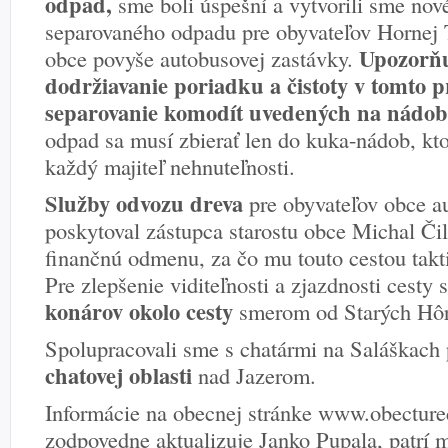
odpad,
sme boli úspešní a vytvorili sme nov
separovaného odpadu pre obyvateľov Hornej 
Upozorňu
obce povyše autobusovej zastávky.
dodržiavanie poriadku a čistoty v tomto p
separovanie komodít uvedených na nádob
odpad sa musí zbierať len do kuka-nádob, kt
každý majiteľ nehnuteľnosti.
Služby odvozu dreva
pre obyvateľov obce 
poskytoval zástupca starostu obce Michal Čil
finančnú odmenu, za čo mu touto cestou takt
Pre zlepšenie viditeľnosti a zjazdnosti cesty
konárov okolo cesty
smerom od Starých Hôr
Spolupracovali sme s chatármi na Saláškach 
chatovej oblasti
nad Jazerom.
Informácie na obecnej stránke www.obecturec
zodpovedne aktualizuje Janko Pupala, patrí 