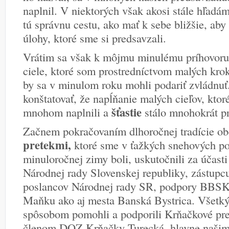
naplnil. V niektorých však akosi stále hľadá
tú správnu cestu, ako mať k sebe bližšie, aby
úlohy, ktoré sme si predsavzali.
Vrátim sa však k môjmu minulému príhovor
ciele, ktoré som prostredníctvom malých krok
by sa v minulom roku mohli podariť zvládnu
konštatovať, že napĺňanie malých cieľov, ktor
šťastie
mnohom naplnili a
stálo mnohokrát pr
Začnem pokračovaním dlhoročnej tradície o
pretekmi,
ktoré sme v ťažkých snehových po
minuloročnej zimy boli, uskutočnili za účast
Národnej rady Slovenskej republiky, zástupcu
poslancov Národnej rady SR, podpory BBSK 
Maňku ako aj mesta Banská Bystrica. Všetk
spôsobom pomohli a podporili Krňačkové pre
členom DOZ Krňačky Turecká, hlavne našim