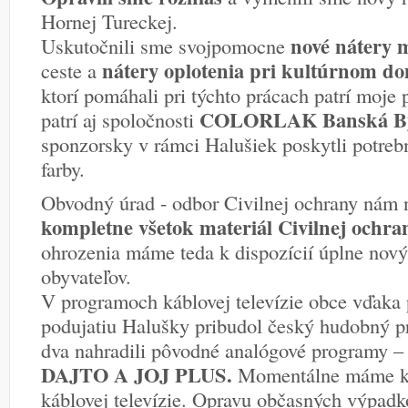
Hornej Tureckej.
nové nátery 
Uskutočnili sme svojpomocne
nátery oplotenia pri kultúrnom do
ceste a
ktorí pomáhali pri týchto prácach patrí moje
COLORLAK Banská By
patrí aj spoločnosti
sponzorsky v rámci Halušiek poskytli potreb
farby.
Obvodný úrad - odbor Civilnej ochrany nám 
kompletne všetok materiál Civilnej ochra
ohrozenia máme teda k dispozícií úplne nový
obyvateľov.
V programoch káblovej televízie obce vďaka
podujatiu Halušky pribudol český hudobný 
dva nahradili pôvodné analógové programy 
DAJTO A JOJ PLUS.
Momentálne máme k d
káblovej televízie. Opravu občasných výpadk