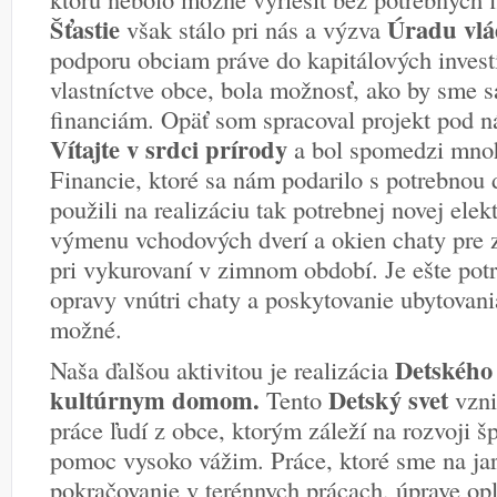
Šťastie
Úradu vlá
však stálo pri nás a výzva
podporu obciam práve do kapitálových invest
vlastníctve obce, bola možnosť, ako by sme s
financiám. Opäť som spracoval projekt pod
Vítajte v srdci prírody
a bol spomedzi mnoh
Financie, ktoré sa nám podarilo s potrebnou 
použili na realizáciu tak potrebnej novej elek
výmenu vchodových dverí a okien chaty pre z
pri vykurovaní v zimnom období. Je ešte pot
opravy vnútri chaty a poskytovanie ubytovan
možné.
Detského 
Naša ďalšou aktivitou je realizácia
kultúrnym domom.
Detský svet
Tento
vzni
práce ľudí z obce, ktorým záleží na rozvoji šp
pomoc vysoko vážim. Práce, ktoré sme na jar
pokračovanie v terénnych prácach, úprave opl