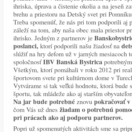
ihriska, úprava a čistenie okolia a na jeseň za
brehu a priestoru na Detský svet pri Pomníku
Treba spomenúť, že nás pri tom podporili aj p
záleží na tom, aby naša obec mala priestor pr
Banskobystri
ihrisko. Jedným z partnerov je
poslanci,
det
ktorí podporili našu žiadosť na
slúžiť na hry deťom už v jarných mesiacoch t
IBV Banská Bystrica
spoločnosť
potrebným 
Všetkým, ktorí pomáhali v roku 2012 pri real
športovom svete pri kultúrnom dome v Tureck
Vytvárame si tak veľkú hodnotu, ktorá bude s
športu, tak mládeže ako aj starším obyvateľ
Na jar bude potrebné
pokračovať v
znovu
žiadam o potrebnú pomoc,
čom Vás už dnes
pri prácach ako aj podporu partnerov.
Popri už spomenutých aktivitách sme sa pripr