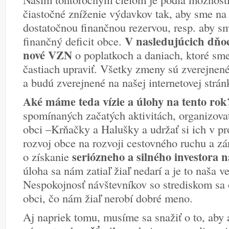
čiastočné zníženie výdavkov tak, aby sme na 
dostatočnou finančnou rezervou, resp. aby sm
V nasledujúcich dňo
finančný deficit obce.
nové VZN
o poplatkoch a daniach, ktoré sme
častiach upraviť. Všetky zmeny sú zverejne
a budú zverejnené na našej internetovej strá
Aké máme teda vízie a úlohy na tento rok
spomínaných začatých aktivitách, organizovať
obci –Krňačky a Halušky a udržať si ich v pr
rozvoj obce na rozvoji cestovného ruchu a z
seriózneho a silného investora n
o získanie
úloha sa nám zatiaľ žiaľ nedarí a je to naša v
Nespokojnosť návštevníkov so strediskom sa o
obci, čo nám žiaľ nerobí dobré meno.
Aj napriek tomu, musíme sa snažiť o to, aby a