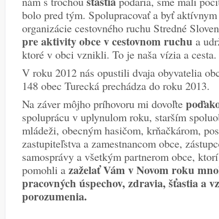
šťastia
nám s trochou
podaria, sme mali pocit,
bolo pred tým. Spolupracovať a byť aktívnym
organizácie cestovného ruchu Stredné Sloven
pre aktivity obce v cestovnom ruchu
a udrž
ktoré v obci vznikli. To je naša vízia a cesta.
V roku 2012 nás opustili dvaja obyvatelia ob
148 obec Turecká prechádza do roku 2013.
poďako
Na záver môjho príhovoru mi dovoľte
spoluprácu v uplynulom roku, starším spolu
mládeži, obecným hasičom, krňačkárom, po
zastupiteľstva a zamestnancom obce, zástupc
samosprávy a všetkým partnerom obce, ktor
zaželať Vám v Novom roku mno
pomohli a
pracovných úspechov, zdravia, šťastia a 
porozumenia.