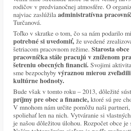
rodičov v predvianočnej atmosfére. O organiz
administratívna pracovní
najviac zaslúžila
Turčanová.
Toľko v skratke o tom, čo sa nám podarilo m
potrebné si uvedomiť,
že uvedené zrealizova
Starosta obce
šetriacom pracovnom režime.
pracovníčka stále pracujú v zníženom pr
šetreniu obecných financií.
Svojimi aktivit
výraznou mierou zveľadili
sme bezpochyby
kultúrne hodnoty.
Bude však v tomto roku – 2013, dôležité súst
príjmy pre obec a financie,
ktoré sú pre ch
V mnohom nám určite pomôžu naši partneri
spoliehať len na nich. Vytváranie si vlastnýc
je našou dôležitou úlohou. Rozpočet obce je
Naším tohtoročným cieľom je podľa možností