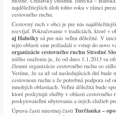
možné. Uhliarsky chodník Turecká – Banská 
najdôležitejších úloh tohto roku v rámci prez
cestovného ruchu.
Cestovný ruch v obci je pre nás najdôležitejš
rozvíjať. Pokračovanie v tradíciách, ktoré v o
aj Halušky
sú pre nás veľmi dôležité. V inic
tejto oblasti sme požiadali o vstup do novo 
organizácie cestovného ruchu Stredné Slo
nášho snaženia je, že od dnes 1.1.2013 sa of
členmi organizácie cestovného ruchu so sídl
Veríme, že sa už od nasledujúcich dní bude m
cestovnom ruchu a že potrebná podpora od 
mnohých oblastiach. Veľmi dôležitá bude spo
ktoré poskytujú služby v oblasti cestovného r
poskytovateľmi ubytovania a iných služieb pr
Turčianka – opo
Úprava časti miestnej časti