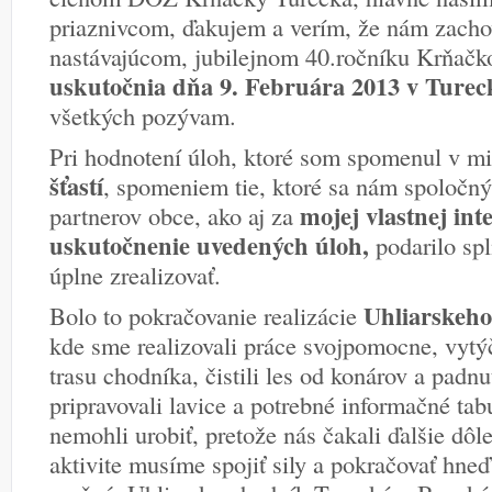
priaznivcom, ďakujem a verím, že nám zachov
nastávajúcom, jubilejnom 40.ročníku Krňačko
uskutočnia dňa 9. Februára 2013 v Turec
všetkých pozývam.
Pri hodnotení úloh, ktoré som spomenul v m
šťastí
, spomeniem tie, ktoré sa nám spoločný
mojej vlastnej int
partnerov obce, ako aj za
uskutočnenie uvedených úloh,
podarilo spl
úplne zrealizovať.
Uhliarskeho
Bolo to pokračovanie realizácie
kde sme realizovali práce svojpomocne, vytýč
trasu chodníka, čistili les od konárov a padnu
pripravovali lavice a potrebné informačné tab
nemohli urobiť, pretože nás čakali ďalšie dôl
aktivite musíme spojiť sily a pokračovať hneď