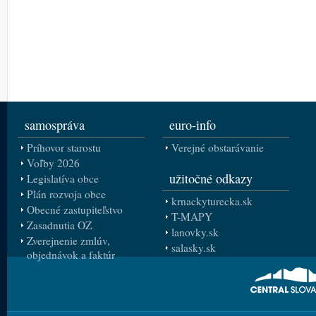
samospráva
euro-info
Príhovor starostu
Verejné obstarávanie
Voľby 2026
užitočné odkazy
Legislatíva obce
Plán rozvoja obce
krnackyturecka.sk
Obecné zastupiteľstvo
T-MAPY
Zasadnutia OZ
lanovky.sk
Zverejnenie zmlúv,
salasky.sk
objednávok a faktúr