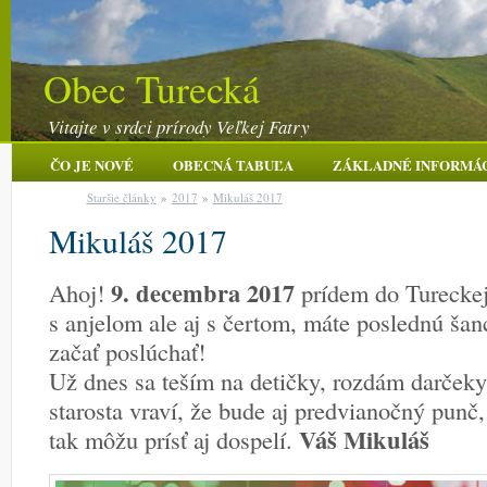
Obec Turecká
Vitajte v srdci prírody Veľkej Fatry
ČO JE NOVÉ
OBECNÁ TABUĽA
ZÁKLADNÉ INFORMÁ
Staršie články
»
2017
»
Mikuláš 2017
Mikuláš 2017
9. decembra 2017
Ahoj!
prídem do Tureckej
s anjelom ale aj s čertom, máte poslednú šan
začať poslúchať!
Už dnes sa teším na detičky, rozdám darčeky
starosta vraví, že bude aj predvianočný punč,
Váš Mikuláš
tak môžu prísť aj dospelí.