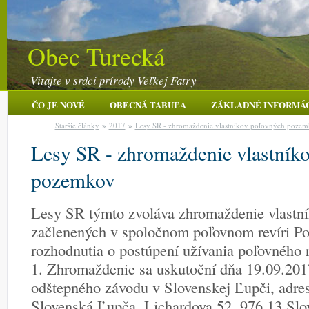
Obec Turecká
Vitajte v srdci prírody Veľkej Fatry
ČO JE NOVÉ
OBECNÁ TABUĽA
ZÁKLADNÉ INFORMÁ
Staršie články
»
2017
»
Lesy SR - zhromaždenie vlastníkov poľovných poze
Lesy SR - zhromaždenie vlastník
pozemkov
Lesy SR týmto zvoláva zhromaždenie vlastn
začlenených v spoločnom poľovnom revíri Po
rozhodnutia o postúpení užívania poľovného 
1. Zhromaždenie sa uskutoční dňa 19.09.201
odštepného závodu v Slovenskej Ľupči, adre
Slovenská Ľupča, Lichardova 52, 976 13 Slo