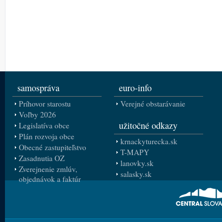
samospráva
euro-info
Príhovor starostu
Verejné obstarávanie
Voľby 2026
užitočné odkazy
Legislatíva obce
Plán rozvoja obce
krnackyturecka.sk
Obecné zastupiteľstvo
T-MAPY
Zasadnutia OZ
lanovky.sk
Zverejnenie zmlúv,
salasky.sk
objednávok a faktúr