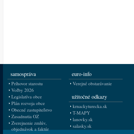
samospráva
euro-info
Príhovor starostu
Verejné obstarávanie
Voľby 2026
užitočné odkazy
Legislatíva obce
Plán rozvoja obce
krnackyturecka.sk
Obecné zastupiteľstvo
T-MAPY
Zasadnutia OZ
lanovky.sk
Zverejnenie zmlúv,
salasky.sk
objednávok a faktúr