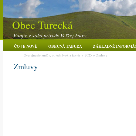
Obec Turecká
Vitajte v srdci prírody Veľkej Fatry
ČO JE NOVÉ
OBECNÁ TABUĽA
ZÁKLADNÉ INFORMÁ
Zverejnenie zmlúv, objednávok a faktúr
»
2025
»
Zmluvy
Zmluvy