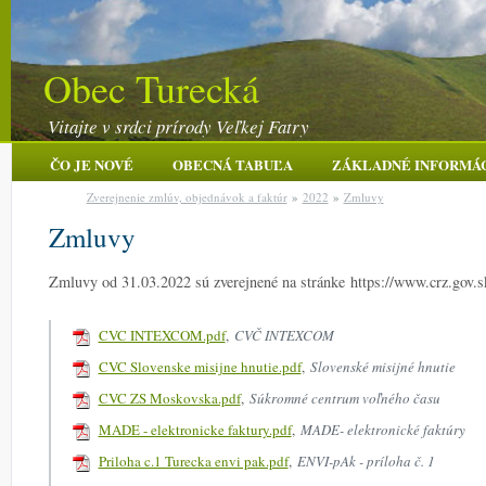
Obec Turecká
Vitajte v srdci prírody Veľkej Fatry
ČO JE NOVÉ
OBECNÁ TABUĽA
ZÁKLADNÉ INFORMÁ
Zverejnenie zmlúv, objednávok a faktúr
»
2022
»
Zmluvy
Zmluvy
Zmluvy od 31.03.2022 sú zverejnené na stránke https://www.crz.gov.s
CVC INTEXCOM.pdf
,
CVČ INTEXCOM
CVC Slovenske misijne hnutie.pdf
,
Slovenské misijné hnutie
CVC ZS Moskovska.pdf
,
Súkromné centrum voľného času
MADE - elektronicke faktury.pdf
,
MADE- elektronické faktúry
Priloha c.1 Turecka envi pak.pdf
,
ENVI-pAk - príloha č. 1