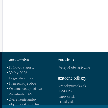
samospráva
euro-info
Príhovor starostu
Verejné obstarávanie
Voľby 2026
užitočné odkazy
Legislatíva obce
Plán rozvoja obce
krnackyturecka.sk
Obecné zastupiteľstvo
T-MAPY
Zasadnutia OZ
lanovky.sk
Zverejnenie zmlúv,
salasky.sk
objednávok a faktúr