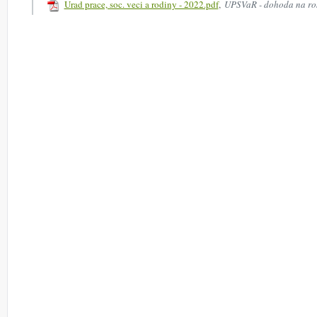
Urad prace, soc. veci a rodiny - 2022.pdf
,
UPSVaR - dohoda na ro