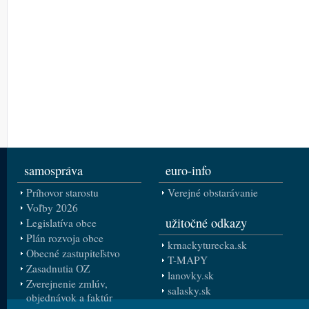
samospráva
euro-info
Príhovor starostu
Verejné obstarávanie
Voľby 2026
užitočné odkazy
Legislatíva obce
Plán rozvoja obce
krnackyturecka.sk
Obecné zastupiteľstvo
T-MAPY
Zasadnutia OZ
lanovky.sk
Zverejnenie zmlúv,
salasky.sk
objednávok a faktúr