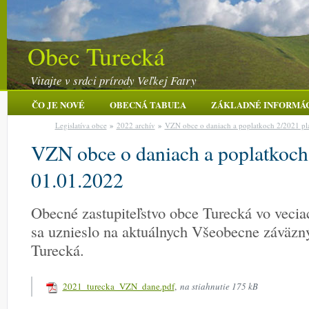
Obec Turecká
Vitajte v srdci prírody Veľkej Fatry
ČO JE NOVÉ
OBECNÁ TABUĽA
ZÁKLADNÉ INFORMÁ
Legislatíva obce
»
2022 archív
»
VZN obce o daniach a poplatkoch 2/2021 pl
VZN obce o daniach a poplatkoch
01.01.2022
Obecné zastupiteľstvo obce Turecká vo veci
sa uznieslo na aktuálnych Všeobecne záväzn
Turecká.
2021_turecka_VZN_dane.pdf
,
na stiahnutie 175 kB