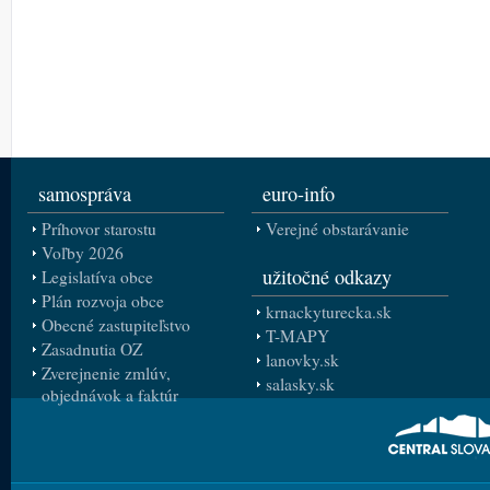
samospráva
euro-info
Príhovor starostu
Verejné obstarávanie
Voľby 2026
užitočné odkazy
Legislatíva obce
Plán rozvoja obce
krnackyturecka.sk
Obecné zastupiteľstvo
T-MAPY
Zasadnutia OZ
lanovky.sk
Zverejnenie zmlúv,
salasky.sk
objednávok a faktúr