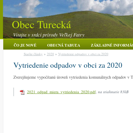
Obec Turecká
Vitajte v srdci prírody Veľkej Fatry
ČO JE NOVÉ
OBECNÁ TABUĽA
ZÁKLADNÉ INFORMÁ
Staršie články
»
2020
»
Vytriedenie odpadov v obci za 2020
Vytriedenie odpadov v obci za 2020
Zverejňujeme vypočítanú úroveň vytriedenia komunálnych odpadov v T
2021_odpad_miera_vytriedenia_2020.pdf
,
na stiahnutie 83kB