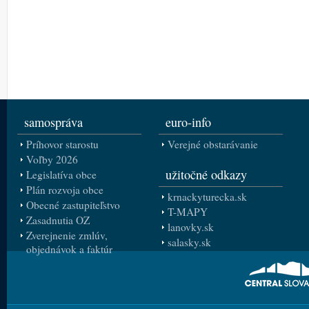
samospráva
euro-info
Príhovor starostu
Verejné obstarávanie
Voľby 2026
užitočné odkazy
Legislatíva obce
Plán rozvoja obce
krnackyturecka.sk
Obecné zastupiteľstvo
T-MAPY
Zasadnutia OZ
lanovky.sk
Zverejnenie zmlúv,
salasky.sk
objednávok a faktúr