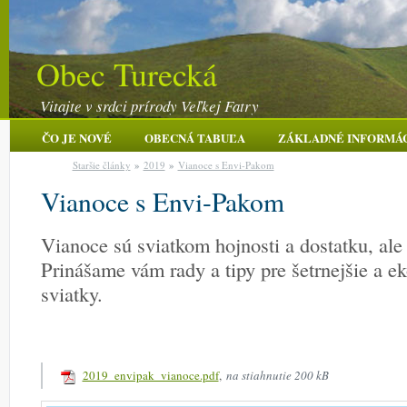
Obec Turecká
Vitajte v srdci prírody Veľkej Fatry
ČO JE NOVÉ
OBECNÁ TABUĽA
ZÁKLADNÉ INFORMÁ
Staršie články
»
2019
»
Vianoce s Envi-Pakom
Vianoce s Envi-Pakom
Vianoce sú sviatkom hojnosti a dostatku, ale
Prinášame vám rady a tipy pre šetrnejšie a e
sviatky.
2019_envipak_vianoce.pdf
,
na stiahnutie 200 kB