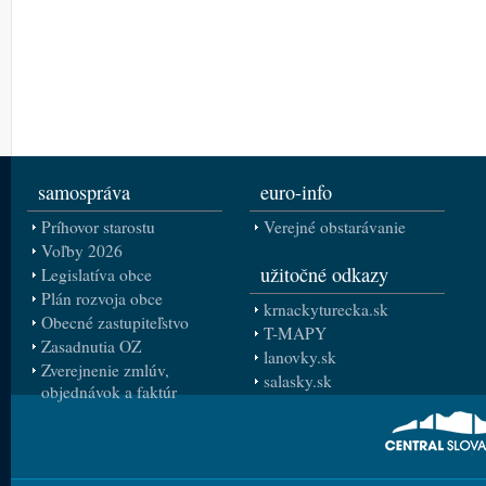
samospráva
euro-info
Príhovor starostu
Verejné obstarávanie
Voľby 2026
užitočné odkazy
Legislatíva obce
Plán rozvoja obce
krnackyturecka.sk
Obecné zastupiteľstvo
T-MAPY
Zasadnutia OZ
lanovky.sk
Zverejnenie zmlúv,
salasky.sk
objednávok a faktúr