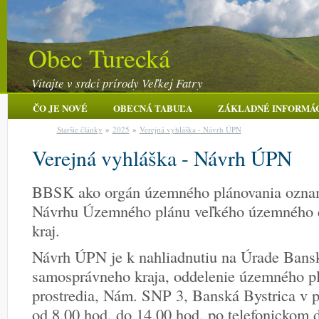
Obec Turecká
Vitajte v srdci prírody Veľkej Fatry
ČO JE NOVÉ
OBECNÁ TABUĽA
ZÁKLADNÉ INFORMÁ
Staršie články
»
2025
»
Verejná vyhláška - Návrh ÚPN
Verejná vyhláška - Návrh ÚPN
BBSK ako orgán územného plánovania oznam
Návrhu Územného plánu veľkého územného c
kraj.
Návrh ÚPN je k nahliadnutiu na Úrade Bans
samosprávneho kraja, oddelenie územného pl
prostredia, Nám. SNP 3, Banská Bystrica v 
od 8,00 hod. do 14,00 hod. po telefonickom d