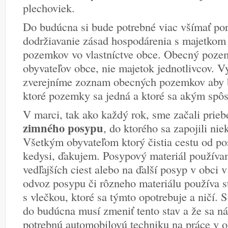
plechoviek.
Do budúcna si bude potrebné viac všímať por
dodržiavanie zásad hospodárenia s majetkom
pozemkov vo vlastníctve obce. Obecný poze
obyvateľov obce, nie majetok jednotlivcov. 
zverejníme zoznam obecných pozemkov aby 
ktoré pozemky sa jedná a ktoré sa akým spô
V marci, tak ako každý rok, sme začali prie
zimného posypu
, do ktorého sa zapojili nie
Všetkým obyvateľom ktorý čistia cestu od po
kedysi, ďakujem. Posypový materiál používa
vedľajších ciest alebo na ďalší posyp v obci 
odvoz posypu či rôzneho materiálu používa st
s vlečkou, ktoré sa týmto opotrebuje a ničí.
do budúcna musí zmeniť tento stav a že sa n
potrebnú automobilovú techniku na práce v ob