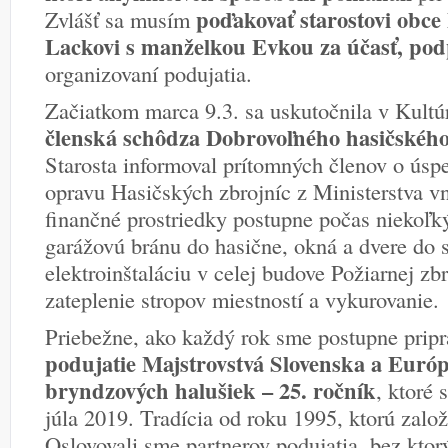
poďakovať starostovi obc
Zvlášť sa musím
Lackovi s manželkou Evkou za účasť, po
organizovaní podujatia.
Začiatkom marca 9.3. sa uskutočnila v Kul
členská schôdza Dobrovoľného hasičského
Starosta informoval prítomných členov o úspe
opravu Hasičských zbrojníc z Ministerstva v
finančné prostriedky postupne počas niekoľ
garážovú bránu do hasične, okná a dvere do s
elektroinštaláciu v celej budove Požiarnej zb
zateplenie stropov miestností a vykurovanie.
Priebežne, ako každý rok sme postupne pripr
podujatie Majstrovstvá Slovenska a Európy
bryndzových halušiek – 25. ročník
, ktoré 
júla 2019. Tradícia od roku 1995, ktorú založ
Oslovovali sme partnerov podujatia, bez kto