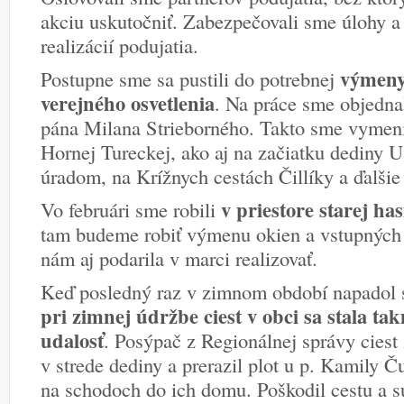
akciu uskutočniť. Zabezpečovali sme úlohy a
realizácií podujatia.
výmeny
Postupne sme sa pustili do potrebnej
verejného osvetlenia
. Na práce sme objedna
pána Milana Strieborného. Takto sme vymenili
Hornej Tureckej, ako aj na začiatku dediny
úradom, na Krížnych cestách Čillíky a ďalšie 
v priestore starej ha
Vo februári sme robili
tam budeme robiť výmenu okien a vstupných d
nám aj podarila v marci realizovať.
Keď posledný raz v zimnom období napadol s
pri zimnej údržbe ciest v obci sa stala 
udalosť
. Posýpač z Regionálnej správy ciest 
v strede dediny a prerazil plot u p. Kamily Č
na schodoch do ich domu. Poškodil cestu a 