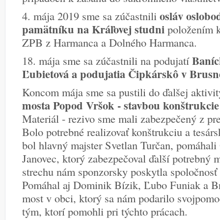
osláv oslobod
4. mája 2019 sme sa zúčastnili
pamätníku na Kráľovej studni
položením k
ZPB z Harmanca a Dolného Harmanca.
Baníc
18. mája sme sa zúčastnili na podujatí
Ľubietová a podujatia Čipkárskô v Brusn
Koncom mája sme sa pustili do ďalšej aktivit
mosta Popod Vršok - stavbou konštrukcie 
Materiál - rezivo sme mali zabezpečený z pr
Bolo potrebné realizovať konštrukciu a tesársk
bol hlavný majster Svetlan Turčan, pomáhali
Janovec, ktorý zabezpečoval ďalší potrebný m
strechu nám sponzorsky poskytla spoločno
Pomáhal aj Dominik Bízik, Ľubo Funiak a Bra
most v obci, ktorý sa nám podarilo svojpom
tým, ktorí pomohli pri týchto prácach.