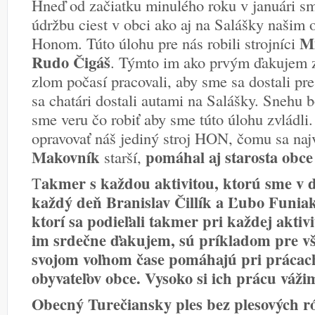
Hneď od začiatku minulého roku v januári s
údržbu ciest v obci ako aj na Salášky naš
Mi
Honom. Túto úlohu pre nás robili strojníci
Rudo Čigáš
. Týmto im ako prvým ďakujem za
zlom počasí pracovali, aby sme sa dostali pr
sa chatári dostali autami na Salášky. Snehu b
sme veru čo robiť aby sme túto úlohu zvládli
opravovať náš jediný stroj HON, čomu sa naj
Makovník
pomáhal aj starosta obce
starší,
akmer s každou aktivitou, ktorú sme v d
T
každý deň Branislav Čillík a Ľubo Funiak,
ktorí sa podieľali takmer pri každej aktivi
im srdečne ďakujem, sú príkladom pre vše
svojom voľnom čase pomáhajú pri prácac
obyvateľov obce. Vysoko si ich prácu váž
Obecný Turečiansky ples bez plesových ró