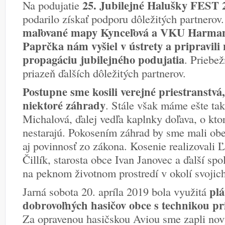
25. Jubilejné Halušky FEST 
Na podujatie
podarilo získať podporu dôležitých partnerov
maľované mapy Kynceľová a VKU Harmane
Paprčka nám vyšiel v ústrety a pripravil
propagáciu jubilejného podujatia
. Priebež
priazeň ďalších dôležitých partnerov.
Postupne sme kosili verejné priestranstvá,
niektoré záhrady
. Stále však máme ešte tak
Michalová, ďalej vedľa kaplnky doľava, o ktoré
nestarajú. Pokosením záhrad by sme mali obec
aj povinnosť zo zákona. Kosenie realizovali
Čillík, starosta obce Ivan Janovec a ďalší sp
na peknom životnom prostredí v okolí svojic
pl
Jarná sobota 20. apríla 2019 bola využitá
dobrovoľných hasičov obce s technikou pr
Za opravenou hasičskou Aviou sme zapli nov