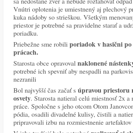
sa nedostane zver a nebude rozťahovať odpad
Vnútri oplotenia je umiestnený aj plechový pr
kuka nádoby so strieškou. Všetkým menovan
priestor je potrebné sa pravidelne starať a udr
poriadku.
poriadok v hasični po
Priebežne sme robili
prácach.
naklonené nástenk
Starosta obce opravoval
potrebné ich spevniť aby nespadli na parkovi
nezranili
úpravou priestoru n
Bol najvyšší čas začať s
osvety
. Starosta natieral celú miestnosť 2x a 
práce. Spoločne s jeho otcom Otom Janovcom
pódia, osadili divadelné kulisy, čistili a nati
pripravovali izbu na rozmiestnenie artefaktov