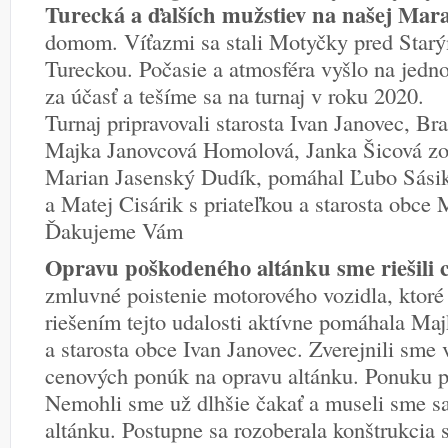
Turecká a ďalších mužstiev na našej Mar
domom. Víťazmi sa stali Motyčky pred Star
Tureckou. Počasie a atmosféra vyšlo na jed
za účasť a tešíme sa na turnaj v roku 2020.
Turnaj pripravovali starosta Ivan Janovec, Br
Majka Janovcová Homolová, Janka Šicová zo 
Marian Jasenský Dudík, pomáhal Ľubo Sásik 
a Matej Cisárik s priateľkou a starosta obc
Ďakujeme Vám
Opravu poškodeného altánku sme riešili c
zmluvné poistenie motorového vozidla, ktoré
riešením tejto udalosti aktívne pomáhala M
a starosta obce Ivan Janovec. Zverejnili sme
cenových ponúk na opravu altánku. Ponuku p
Nemohli sme už dlhšie čakať a museli sme sa
altánku. Postupne sa rozoberala konštrukcia 