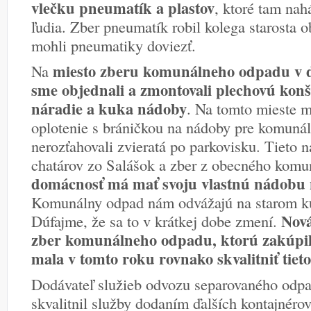
vlečku pneumatík a plastov
, ktoré tam nah
ľudia. Zber pneumatík robil kolega starosta
mohli pneumatiky doviezť.
miesto zberu komunálneho odpadu v do
Na
sme objednali a zmontovali plechovú konš
náradie a kuka nádoby
. Na tomto mieste 
oplotenie s bráničkou na nádoby pre komuná
nerozťahovali zvieratá po parkovisku. Tieto n
chatárov zo Salášok a zber z obecného kom
domácnosť má mať svoju vlastnú nádobu
Komunálny odpad nám odvážajú na starom ku
Nová
Dúfajme, že sa to v krátkej dobe zmení.
zber komunálneho odpadu, ktorú zakúpil
mala v tomto roku rovnako skvalitniť tieto
Dodávateľ služieb odvozu separovaného odp
skvalitnil služby dodaním ďalších kontajnérov