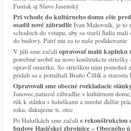
Funiak aj Slavo Jasenský
Pri vchode do kultúrneho domu ešte pred
osadil nové zábradlie
Ivan Makovník, je to 
schodoch do vstupu, aby sa starší ľudia mali
do budovy. Patrí mu za to naše poďakovanie
opravovať malú kaplnku u
V júli sme začali
potrebné urobiť na novo konštrukciu striešky 
opraviť omietku. So strieškou nám pomohol 
pridali sa a pomáhali Braňo Čillík a starosta
Opravovali sme obecné rozkladacie stánky
Janovec,natieral zábradlie v kultúrnom dome,
rúk k stánku s haluškami a mnohé ďalšie prá
roku, ďakujeme ti, otec
s rekonštrukciou e
Po Haluškách sme začali
budove Hasičskej zbrojnice – Obecného 