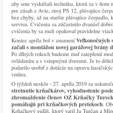
aby sme vyskúšali techniku, ktorá sa v ňom n
pre zásah z Avie, stroj PS 12, plávajúce čer
bez chyby, až na staršie plávajúce čerpadlo, k
servisu. Cvičenia sa zúčastnilo dvanásť dobr
cvičenia by sa mali opakovať pravidelne viac
Veľkonočných s
Koniec apríla bol v znamení
začali s montážou novej garážovej brány d
Po dlhých rokoch budeme mať zateplenú mod
ovládaním a s vstupnými dverami. Je to dôlež
podarilo urobiť z dotácie na opravu hasičskýc
vnútra.
O týždeň neskôr - 27. apríla 2019 sa uskuto
stretnutie krňačkárov, vyhodnotenie posl
zhromaždenie členov OZ Krňačky Turecká
pomáhajú pri krňačkových pretekoch
. Ob
Krňačkový guľáš, ktorý varil Ja Turčan a Mi