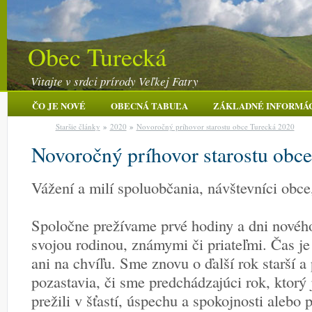
Obec Turecká
Vitajte v srdci prírody Veľkej Fatry
ČO JE NOVÉ
OBECNÁ TABUĽA
ZÁKLADNÉ INFORMÁ
Staršie články
»
2020
»
Novoročný príhovor starostu obce Turecká 2020
Novoročný príhovor starostu obc
Vážení a milí spoluobčania, návštevníci obce, 
Spoločne prežívame prvé hodiny a dni novéh
svojou rodinou, známymi či priateľmi. Čas je
ani na chvíľu. Sme znovu o ďalší rok starší a
pozastavia, či sme predchádzajúci rok, ktorý
prežili v šťastí, úspechu a spokojnosti alebo 