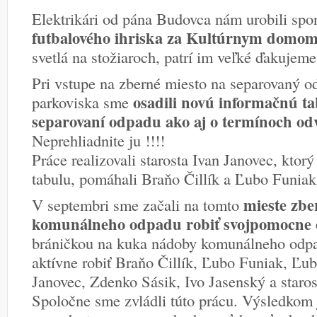
Elektrikári od pána Budovca nám urobili sp
futbalového ihriska za Kultúrnym domo
svetlá na stožiaroch, patrí im veľké ďakujem
Pri vstupe na zberné miesto na separovaný od
osadili novú informačnú ta
parkoviska sme
separovaní odpadu ako aj o termínoch o
Neprehliadnite ju !!!!
Práce realizovali starosta Ivan Janovec, ktorý 
tabulu, pomáhali Braňo Čillík a Ľubo Funiak
mieste zbe
V septembri sme začali na tomto
komunálneho odpadu robiť svojpomocne
bráničkou na kuka nádoby komunálneho odpa
aktívne robiť Braňo Čillík, Ľubo Funiak, Ľub
Janovec, Zdenko Sásik, Ivo Jasenský a staros
Spoločne sme zvládli túto prácu. Výsledkom j