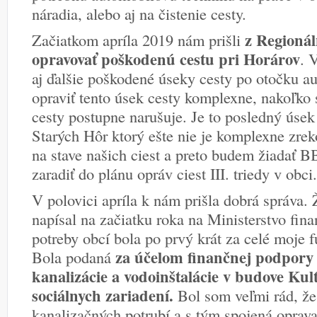
náradia, alebo aj na čistenie cesty.
z Regionál
Začiatkom apríla 2019 nám prišli
opravovať poškodenú cestu pri Horárov
. 
aj ďalšie poškodené úseky cesty po otočku a
opraviť tento úsek cesty komplexne, nakoľko 
cesty postupne narušuje. Je to posledný ús
Starých Hôr ktorý ešte nie je komplexne zrek
na stave našich ciest a preto budem žiadať 
zaradiť do plánu opráv ciest III. triedy v obci.
V polovici apríla k nám prišla dobrá správa. 
napísal na začiatku roka na Ministerstvo fina
potreby obcí bola po prvý krát za celé moje 
za účelom finančnej podpory
Bola podaná
kanalizácie a vodoinštalácie v budove K
sociálnych zariadení.
Bol som veľmi rád, že
kanalizačných potrubí a s tým spojená oprava