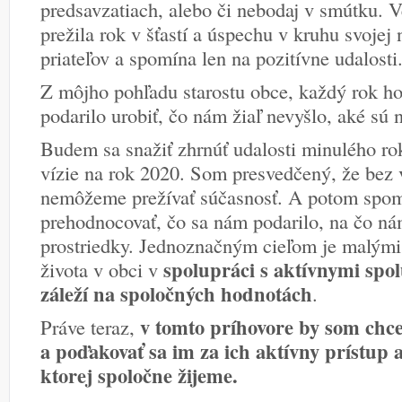
predsavzatiach, alebo či nebodaj v smútku. V
prežila rok v šťastí a úspechu v kruhu svojej 
priateľov a spomína len na pozitívne udalosti
Z môjho pohľadu starostu obce, každý rok h
podarilo urobiť, čo nám žiaľ nevyšlo, aké sú
Budem sa snažiť zhrnúť udalosti minulého rok
vízie na rok 2020. Som presvedčený, že bez 
nemôžeme prežívať súčasnosť. A potom spomí
prehodnocovať, čo sa nám podarilo, na čo nám 
prostriedky. Jednoznačným cieľom je malými 
spolupráci s aktívnymi sp
života v obci v
záleží na spoločných hodnotách
.
v tomto príhovore by som chce
Práve teraz,
a poďakovať sa im za ich aktívny prístup
ktorej spoločne žijeme.