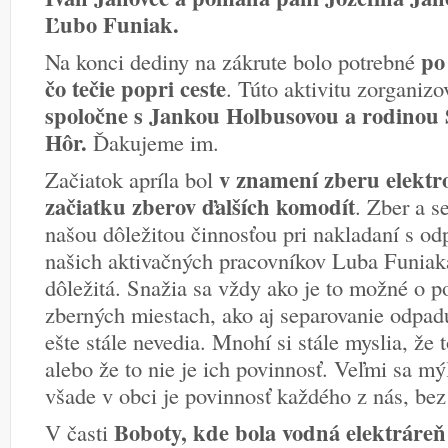
Ľubo Funiak.
po
Na konci dediny na zákrute bolo potrebné
čo tečie popri ceste
. Túto aktivitu zorganizo
spoločne s Jankou Holbusovou a rodinou 
Hôr.
Ďakujeme im.
v znamení zberu elektr
Začiatok apríla bol
začiatku zberov ďalších komodít
. Zber a s
našou dôležitou činnosťou pri nakladaní s 
našich aktivačných pracovníkov Luba Funiaka
dôležitá. Snažia sa vždy ako je to možné o po
zberných miestach, ako aj separovanie odpadu
ešte stále nevedia. Mnohí si stále myslia, že 
alebo že to nie je ich povinnosť. Veľmi sa mý
všade v obci je povinnosť každého z nás, bez
Boboty, kde bola vodná elektráreň
V časti