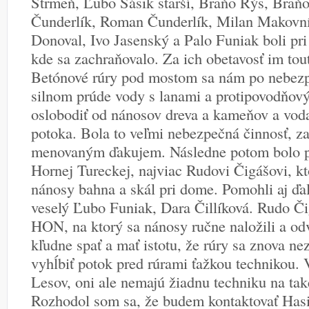
Strmeň, Ľubo Sásik starší, Braňo Rýs, Braňo
Čunderlík, Roman Čunderlík, Milan Makovník
Donoval, Ivo Jasenský a Palo Funiak boli pri
kde sa zachraňovalo. Za ich obetavosť im tou
Betónové rúry pod mostom sa nám po nebezpe
silnom prúde vody s lanami a protipovodňov
oslobodiť od nánosov dreva a kameňov a voda
potoka. Bola to veľmi nebezpečná činnosť, z
menovaným ďakujem. Následne potom bolo p
Hornej Tureckej, najviac Rudovi Čigášovi, k
nánosy bahna a skál pri dome. Pomohli aj ďa
veselý Ľubo Funiak, Dara Čillíková. Rudo Či
HON, na ktorý sa nánosy ručne naložili a od
kľudne spať a mať istotu, že rúry sa znova ne
vyhĺbiť potok pred rúrami ťažkou technikou.
Lesov, oni ale nemajú žiadnu techniku na také
Rozhodol som sa, že budem kontaktovať Hasi