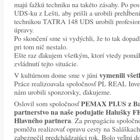
majú ťažkú techniku na takéto zásahy. Po pos
UDS-ku z Lešti, aby prišli a urobili prehĺben
technikou TATRA 148 UDS urobili profesioná
úpravy.
Po skončení sme si vydýchli, že to tak dopad
pri tom nič nestalo.
Ešte raz ďakujem všetkým, ktorí vtedy pomáh
zvládnutí tejto situácie.
vymenili všet
V kultúrnom dome sme v júni
Práce realizoavala spoločnosť PL REAL Inv
nám urobili sponzorsky, ďakujeme.
PEMAX PLUS z Bans
Oslovil som spoločnosť
partnerstvo na naše podujatie Halušky 
Hlavného partnera
. Za propagáciu spoločno
pomôžu realizovať opravu cesty na Saláškach
zabezpečil predchádzajúci rok. Bolo veľmi do