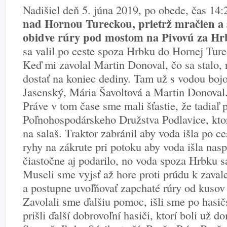
Nadišiel deň 5. júna 2019, po obede, čas 14:
nad Hornou Tureckou, prietrž mračien a s
obidve rúry pod mostom na Pivovú za H
sa valil po ceste spoza Hrbku do Hornej Ture
Keď mi zavolal Martin Donoval, čo sa stalo, 
dostať na koniec dediny. Tam už s vodou bojo
Jasenský, Mária Šavoltová a Martin Donoval
Práve v tom čase sme mali šťastie, že tadiaľ p
Poľnohospodárskeho Družstva Podlavice, ktor
na salaš. Traktor zabránil aby voda išla po ce
ryhy na zákrute pri potoku aby voda išla nasp
čiastočne aj podarilo, no voda spoza Hrbku sa 
Museli sme vyjsť až hore proti prúdu k zav
a postupne uvoľňovať zapchaté rúry od kusov
Zavolali sme ďalšiu pomoc, išli sme po hasi
prišli ďalší dobrovoľní hasiči, ktorí boli už d