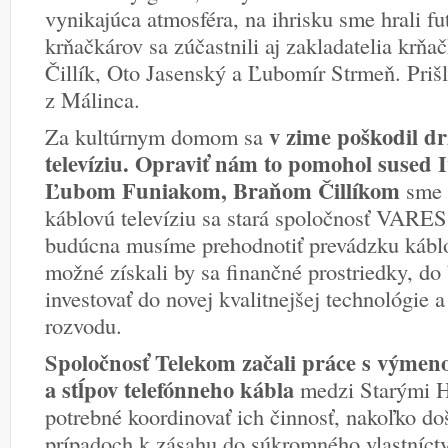
vynikajúca atmosféra, na ihrisku sme hrali fut
krňačkárov sa zúčastnili aj zakladatelia krň
Čillík, Oto Jasenský a Ľubomír Strmeň. Prišli
z Málinca.
v zime poškodil d
Za kultúrnym domom sa
televíziu. Opraviť nám to pomohol sused 
Ľubom Funiakom, Braňom Čillíkom
sme t
káblovú televíziu sa stará spoločnosť VARES
budúcna musíme prehodnotiť prevádzku káblov
možné získali by sa finančné prostriedky, do
investovať do novej kvalitnejšej technológie 
rozvodu.
Spoločnosť Telekom začali práce s výmen
a stĺpov telefónneho kábla
medzi Starými H
potrebné koordinovať ich činnosť, nakoľko do
prípadoch k zásahu do súkromného vlastníct