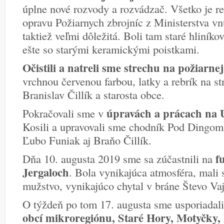
úplne nové rozvody a rozvádzač. Všetko je re
opravu Požiarnych zbrojníc z Ministerstva vnú
taktiež veľmi dôležitá. Boli tam staré hliník
ešte so starými keramickými poistkami.
Očistili a natreli sme strechu na požiarnej 
vrchnou červenou farbou, latky a rebrík na st
Branislav Čillík a starosta obce.
úpravách a prácach na 
Pokračovali sme v
Kosili a upravovali sme chodník Pod Dingom
Ľubo Funiak aj Braňo Čillík.
f
Dňa 10. augusta 2019 sme sa zúčastnili na
Jergaloch
. Bola vynikajúca atmosféra, mal
mužstvo, vynikajúco chytal v bráne Števo Va
O týždeň po tom 17. augusta sme usporiadal
obcí mikroregiónu, Staré Hory, Motyčky