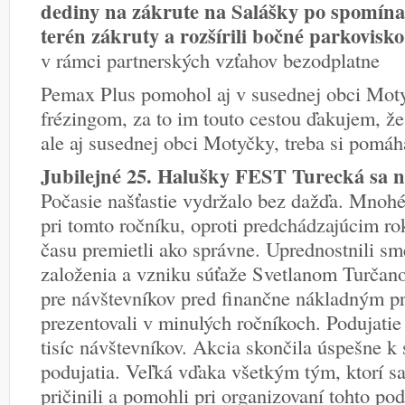
dediny na zákrute na Salášky po spomínan
terén zákruty a rozšírili bočné parkovis
v rámci partnerských vzťahov bezodplatne
Pemax Plus pomohol aj v susednej obci Moty
frézingom, za to im touto cestou ďakujem, ž
ale aj susednej obci Motyčky, treba si pomáh
Jubilejné 25. Halušky FEST Turecká sa nez
Počasie našťastie vydržalo bez dažďa. Mnohé
pri tomto ročníku, oproti predchádzajúcim r
času premietli ako správne. Uprednostnili s
založenia a vzniku súťaže Svetlanom Turčan
pre návštevníkov pred finančne nákladným 
prezentovali v minulých ročníkoch. Podujatie 
tisíc návštevníkov. Akcia skončila úspešne k
podujatia. Veľká vďaka všetkým tým, ktorí s
pričinili a pomohli pri organizovaní tohto po