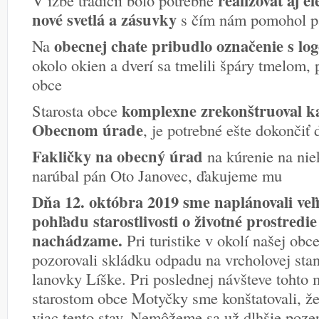
realizovať aj e
V izbe tradícií bolo potrebné
nové svetlá a zásuvky
s čím nám pomohol p
obecnej chate pribudlo označenie s l
Na
okolo okien a dverí sa tmelili špáry tmelom, p
obce
komplexne zrekonštruoval ka
Starosta obce
Obecnom úrade
, je potrebné ešte dokončiť
Fakličky na obecný úrad
na kúrenie na ni
narúbal pán Oto Janovec, ďakujeme mu
Dňa 12. októbra 2019 sme naplánovali veľm
pohľadu starostlivosti o životné prostredi
nachádzame.
Pri turistike v okolí našej ob
pozorovali skládku odpadu na vrcholovej stan
lanovky Líške. Pri poslednej návšteve tohto 
starostom obce Motyčky sme konštatovali, ž
viac tento stav. Nemôžeme sa už dlhšie pozer