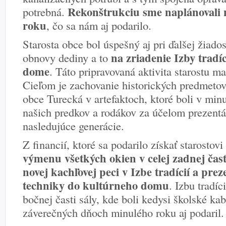
Rekonštrukciu sme naplánovali 
potrebná.
roku
, čo sa nám aj podarilo.
Starosta obce bol úspešný aj pri ďalšej žiad
na zriadenie Izby tradí
obnovy dediny a to
dome
. Táto pripravovaná aktivita starostu m
Cieľom je zachovanie historických predmetov,
obce Turecká v artefaktoch, ktoré boli v minu
našich predkov a rodákov za účelom prezentá
nasledujúce generácie.
Z financií, ktoré sa podarilo získať starostov
výmenu všetkých okien v celej zadnej čas
novej kachľovej peci v Izbe tradícií a prez
techniky do kultúrneho domu
. Izbu tradíc
bočnej časti sály, kde boli kedysi školské ka
záverečných dňoch minulého roku aj podaril.