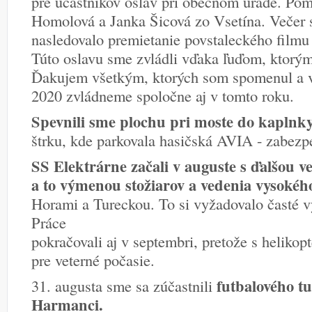
pre účastníkov osláv pri obecnom úrade. Po
Homolová a Janka Šicová zo Vsetína. Večer sa
nasledovalo premietanie povstaleckého filmu
Túto oslavu sme zvládli vďaka ľuďom, ktorým z
Ďakujem všetkým, ktorých som spomenul a v
2020 zvládneme spoločne aj v tomto roku.
Spevnili sme plochu pri moste do kaplnk
štrku, kde parkovala hasičská AVIA - zabezpe
SS Elektrárne začali v auguste s ďalšou v
a to výmenou stožiarov a vedenia vysokéh
Horami a Tureckou. To si vyžadovalo časté v
Práce
pokračovali aj v septembri, pretože s helikop
pre veterné počasie.
futbalového t
31. augusta sme sa zúčastnili
Harmanci.