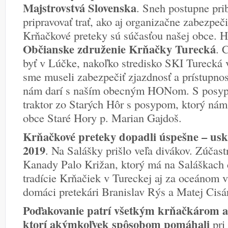
Majstrovstvá Slovenska
. Sneh postupne pri
pripravovať trať, ako aj organizačne zabezpeči
Krňačkové preteky sú súčasťou našej obce. 
Občianske združenie Krňačky Turecká
. 
byť v Lúčke, nakoľko stredisko SKI Turecká 
sme museli zabezpečiť zjazdnosť a prístupnos
nám darí s naším obecným HONom. S posy
traktor zo Starých Hôr s posypom, ktorý nám
obce Staré Hory p. Marian Gajdoš.
Krňačkové preteky dopadli úspešne – usku
2019
. Na Salášky prišlo veľa divákov. Zúčastni
Kanady Palo Križan, ktorý má na Saláškach 
tradície Krňačiek v Tureckej aj za oceánom v
domáci pretekári Branislav Rýs a Matej Cisár
Poďakovanie patrí všetkým krňačkárom al
ktorí akýmkoľvek spôsobom pomáhali
pri 