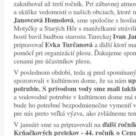
zaknihoval už tretí ročník. Pri zábavnej atmo
a skúške vedomostí o našich obciach, ktoré
Janovcová Homolová
, sme spoločne s hosťa
Motyčky a Starých Hôr s manželkami strávili
Ivan Ja
hostí bavil hudbou starosta Tureckej
Evka Turčanová
pripravovať
a ďalší ktorí ma
pomôcť pri organizácií plesu. Ďakujeme spon
cenami pre účastníkov plesu.
V poslednom období, teda aj pred spomínan
up
spozorovali v kultúrnom dome, že sa nám
potrubie. S prívodom vody sme mali takt
a vodovodné potrubie v kultúrnom dome má u
bude ho potrebné bezpodmienečne vymeniť v 
pre nás preto veľká výzva, ako zvládneme te
ďalší roční
V januári sme sa pripravovali na
Krňačkových pretekov - 44. ročník o Cenu