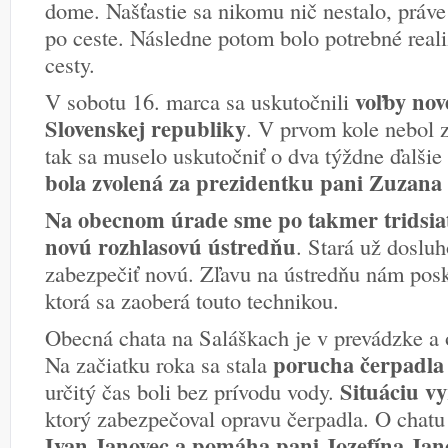
dome. Našťastie sa nikomu nič nestalo, práve
po ceste. Následne potom bolo potrebné real
cesty.
voľby nov
V sobotu 16. marca sa uskutočnili
Slovenskej republiky
. V prvom kole nebol 
tak sa muselo uskutočniť o dva týždne ďalšie
bola zvolená za prezidentku pani Zuzana
Na obecnom úrade sme po takmer tridsiat
novú rozhlasovú ústredňu
. Stará už dosluh
zabezpečiť novú. Zľavu na ústredňu nám pos
ktorá sa zaoberá touto technikou.
Obecná chata na Saláškach je v prevádzke a 
porucha čerpadla
Na začiatku roka sa stala
Situáciu vy
určitý čas boli bez prívodu vody.
ktorý zabezpečoval opravu čerpadla. O chatu 
Ivan Janovec a pomáha pani Jozefína Jano