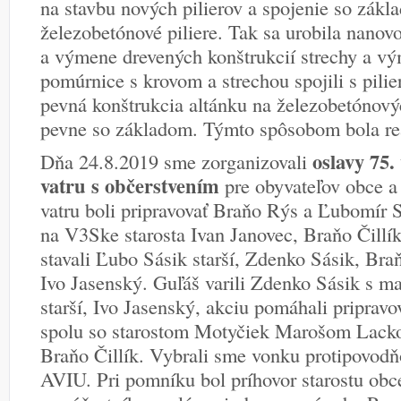
na stavbu nových pilierov a spojenie so zák
železobetónové piliere. Tak sa urobila nanov
a výmene drevených konštrukcií strechy a vý
pomúrnice s krovom a strechou spojili s pili
pevná konštrukcia altánku na železobetónový
pevne so základom. Týmto spôsobom bola rea
oslavy 75. 
Dňa 24.8.2019 sme zorganizovali
vatru s občerstvením
pre obyvateľov obce a
vatru boli pripravovať Braňo Rýs a Ľubomír Sá
na V3Ske starosta Ivan Janovec, Braňo Čillí
stavali Ľubo Sásik starší, Zdenko Sásik, Braň
Ivo Jasenský. Guľáš varili Zdenko Sásik s m
starší, Ivo Jasenský, akciu pomáhali pripravo
spolu so starostom Motyčiek Marošom Lack
Braňo Čillík. Vybrali sme vonku protipovodň
AVIU. Pri pomníku bol príhovor starostu obc