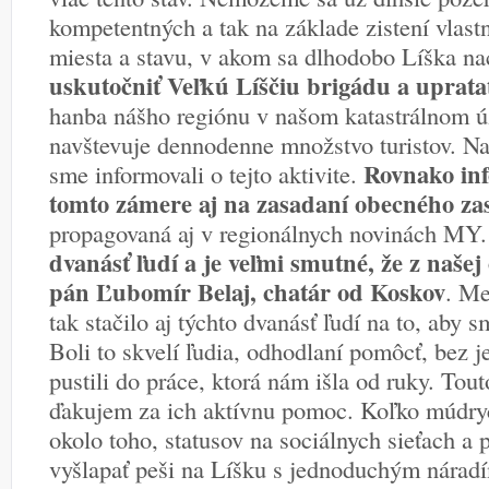
kompetentných a tak na základe zistení vlast
miesta a stavu, v akom sa dlhodobo Líška na
uskutočniť Veľkú Líščiu brigádu a upratať
hanba nášho regiónu v našom katastrálnom ú
navštevuje dennodenne množstvo turistov. Na
Rovnako inf
sme informovali o tejto aktivite.
tomto zámere aj na zasadaní obecného zas
propagovaná aj v regionálnych novinách MY
dvanásť ľudí a je veľmi smutné, že z našej 
pán Ľubomír Belaj, chatár od Koskov
. Me
tak stačilo aj týchto dvanásť ľudí na to, aby 
Boli to skvelí ľudia, odhodlaní pomôcť, bez 
pustili do práce, ktorá nám išla od ruky. Tou
ďakujem za ich aktívnu pomoc. Koľko múdrych
okolo toho, statusov na sociálnych sieťach a p
vyšlapať peši na Líšku s jednoduchým náradí