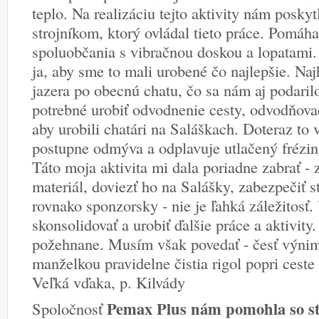
teplo. Na realizáciu tejto aktivity nám posky
strojníkom, ktorý ovládal tieto práce. Pomáha
spoluobčania s vibračnou doskou a lopatami
ja, aby sme to mali urobené čo najlepšie. Naj
jazera po obecnú chatu, čo sa nám aj podaril
potrebné urobiť odvodnenie cesty, odvodňovac
aby urobili chatári na Saláškach. Doteraz to 
postupne odmýva a odplavuje utlačený frézin
Táto moja aktivita mi dala poriadne zabrať -
materiál, doviezť ho na Salášky, zabezpečiť st
rovnako sponzorsky - nie je ľahká záležitosť. 
skonsolidovať a urobiť ďalšie práce a aktivity
požehnane. Musím však povedať - česť výnim
manželkou pravidelne čistia rigol popri ceste
Veľká vďaka, p. Kilvády
Pemax Plus nám pomohla so st
Spoločnosť