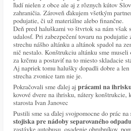
ľudí nielen z obce ale aj z rôznych kútov Slo
zahraničia. Zároveň ďakujem všetkým partner
podujatie, či už materiálne alebo finančne.
Deň pred haluškami vo štvrtok sa nám však s
udalosť. Pri zabezpečení tovaru na podujatie 
strechu nášho altánku a altánok spadol na ze
nič nestalo. Konštrukciu altánku sme musel
za krčmu a postaviť na to miesto skladacie st
Aj napriek tomu halušky dopadli dobre a len 
strecha zvonice tam nie je.
prácami na ihrisk
Pokračovali sme ďalej aj
kovové dvere na ihrisku, nátery konštrukcie, k
starosta Ivan Janovec
Pustili sme sa ďalej svojpomocne do prác na
stojiska pre nádoby separovaného odpadu
zastávke autobusu, osadenie obrubníkov, pom