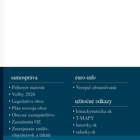
samospráva
euro-info
Príhovor starostu
Verejné obstarávanie
Voľby 2026
užitočné odkazy
Legislatíva obce
Plán rozvoja obce
krnackyturecka.sk
Obecné zastupiteľstvo
T-MAPY
Zasadnutia OZ
lanovky.sk
Zverejnenie zmlúv,
salasky.sk
objednávok a faktúr