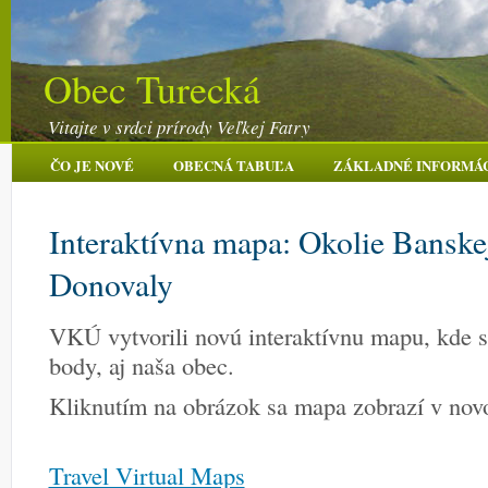
Obec Turecká
Vitajte v srdci prírody Veľkej Fatry
ČO JE NOVÉ
OBECNÁ TABUĽA
ZÁKLADNÉ INFORMÁ
Interaktívna mapa: Okolie Banskej
Donovaly
VKÚ vytvorili novú interaktívnu mapu, kde 
body, aj naša obec.
Kliknutím na obrázok sa mapa zobrazí v no
Travel Virtual Maps