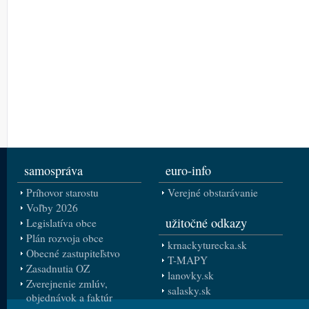
samospráva
euro-info
Príhovor starostu
Verejné obstarávanie
Voľby 2026
užitočné odkazy
Legislatíva obce
Plán rozvoja obce
krnackyturecka.sk
Obecné zastupiteľstvo
T-MAPY
Zasadnutia OZ
lanovky.sk
Zverejnenie zmlúv,
salasky.sk
objednávok a faktúr