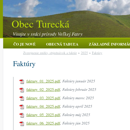
Obec Turecká
Vitajte v srdci prírody Veľkej Fatry
ČO JE NOVÉ
OBECNÁ TABUĽA
ZÁKLADNÉ INFORMÁ
Zverejnenie zmlúv, objednávok a faktúr
»
2025
»
Faktúry
Faktúry
faktury_01_2025.pdf
,
Faktúry január 2025
faktury_02_2025.pdf
,
Faktúry február 2025
faktury_03_2025.pdf
,
Faktúry marec 2025
faktury_04_2025.pdf
,
Faktúry apríl 2025
faktury_05_2025.pdf
,
Faktúry máj 2025
faktury_06_2025.pdf
,
Faktúry jún 2025