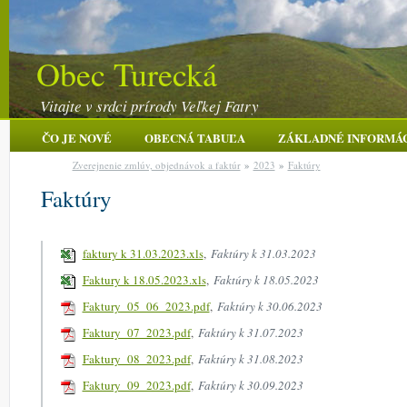
Obec Turecká
Vitajte v srdci prírody Veľkej Fatry
ČO JE NOVÉ
OBECNÁ TABUĽA
ZÁKLADNÉ INFORMÁ
Zverejnenie zmlúv, objednávok a faktúr
»
2023
»
Faktúry
Faktúry
faktury k 31.03.2023.xls
,
Faktúry k 31.03.2023
Faktury k 18.05.2023.xls
,
Faktúry k 18.05.2023
Faktury_05_06_2023.pdf
,
Faktúry k 30.06.2023
Faktury_07_2023.pdf
,
Faktúry k 31.07.2023
Faktury_08_2023.pdf
,
Faktúry k 31.08.2023
Faktury_09_2023.pdf
,
Faktúry k 30.09.2023