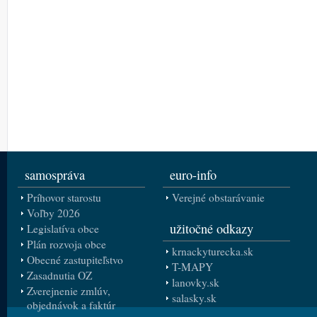
samospráva
euro-info
Príhovor starostu
Verejné obstarávanie
Voľby 2026
užitočné odkazy
Legislatíva obce
Plán rozvoja obce
krnackyturecka.sk
Obecné zastupiteľstvo
T-MAPY
Zasadnutia OZ
lanovky.sk
Zverejnenie zmlúv,
salasky.sk
objednávok a faktúr